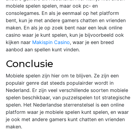
mobiele spelen spelen, maar ook pc- en
consolegames. En als je eenmaal op het platform
bent, kun je met andere gamers chatten en vrienden
maken. En als je op zoek bent naar een leuk online
casino waar je kunt spelen, kun je bijvoorbeeld ook
kijken naar
Makispin Casino
, waar je een breed
aanbod aan spellen kunt vinden.
Conclusie
Mobiele spelen zijn hier om te blijven. Ze zijn een
populair genre dat steeds populairder wordt in
Nederland. Er zijn veel verschillende soorten mobiele
spelen beschikbaar, van puzzelspelen tot strategische
spelen. Het Nederlandse sterrenstelsel is een online
platform waar je mobiele spelen kunt spelen, en waar
je ook met andere gamers kunt chatten en vrienden
maken.