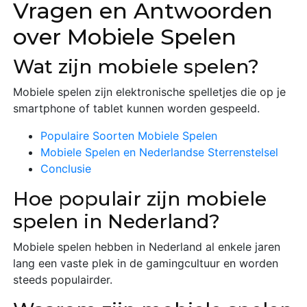
Vragen en Antwoorden
over Mobiele Spelen
Wat zijn mobiele spelen?
Mobiele spelen zijn elektronische spelletjes die op je
smartphone of tablet kunnen worden gespeeld.
Populaire Soorten Mobiele Spelen
Mobiele Spelen en Nederlandse Sterrenstelsel
Conclusie
Hoe populair zijn mobiele
spelen in Nederland?
Mobiele spelen hebben in Nederland al enkele jaren
lang een vaste plek in de gamingcultuur en worden
steeds populairder.