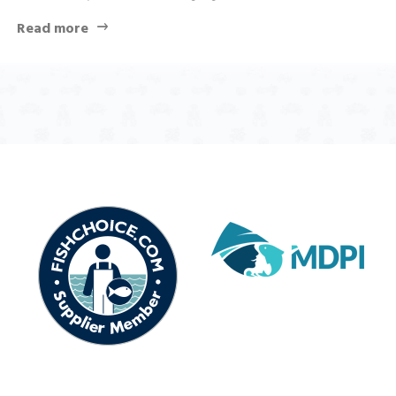
Read more