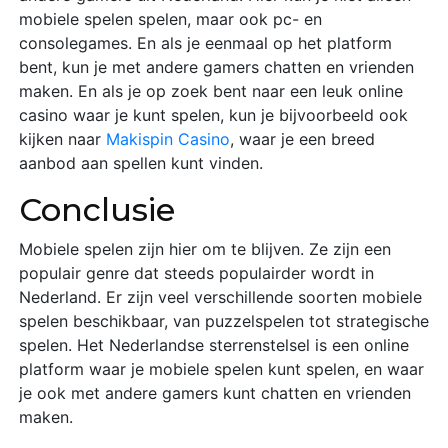
mobiele spelen spelen, maar ook pc- en
consolegames. En als je eenmaal op het platform
bent, kun je met andere gamers chatten en vrienden
maken. En als je op zoek bent naar een leuk online
casino waar je kunt spelen, kun je bijvoorbeeld ook
kijken naar
Makispin Casino
, waar je een breed
aanbod aan spellen kunt vinden.
Conclusie
Mobiele spelen zijn hier om te blijven. Ze zijn een
populair genre dat steeds populairder wordt in
Nederland. Er zijn veel verschillende soorten mobiele
spelen beschikbaar, van puzzelspelen tot strategische
spelen. Het Nederlandse sterrenstelsel is een online
platform waar je mobiele spelen kunt spelen, en waar
je ook met andere gamers kunt chatten en vrienden
maken.