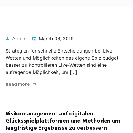
Admin
March 06, 2019
Strategien für schnelle Entscheidungen bei Live-
Wetten und Möglichkeiten das eigene Spielbudget
besser zu kontrollieren Live-Wetten sind eine
aufregende Möglichkeit, um […]
Read more
Risikomanagement auf digitalen
Glücksspielplattformen und Methoden um
langfristige Ergebnisse zu verbessern