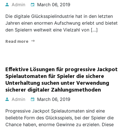
Admin
March 06, 2019
Die digitale Glücksspielindustrie hat in den letzten
Jahren einen enormen Aufschwung erlebt und bietet
den Spielern weltweit eine Vielzahl von […]
Read more
Effektive Lösungen für progressive Jackpot
Spielautomaten für Spieler die sichere
Unterhaltung suchen unter Verwendung
sicherer digitaler Zahlungsmethoden
Admin
March 06, 2019
Progressive Jackpot Spielautomaten sind eine
beliebte Form des Glücksspiels, bei der Spieler die
Chance haben, enorme Gewinne zu erzielen. Diese