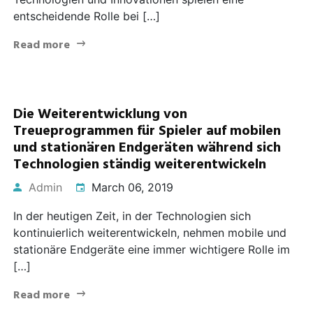
entscheidende Rolle bei […]
Read more
Die Weiterentwicklung von
Treueprogrammen für Spieler auf mobilen
und stationären Endgeräten während sich
Technologien ständig weiterentwickeln
Admin
March 06, 2019
In der heutigen Zeit, in der Technologien sich
kontinuierlich weiterentwickeln, nehmen mobile und
stationäre Endgeräte eine immer wichtigere Rolle im
[…]
Read more