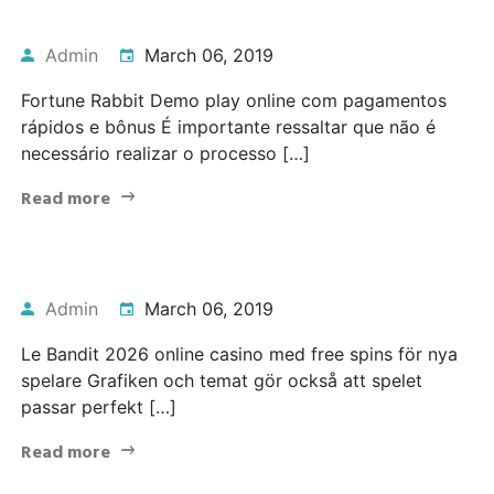
Admin
March 06, 2019
Fortune Rabbit Demo play online com pagamentos
rápidos e bônus É importante ressaltar que não é
necessário realizar o processo […]
Read more
Admin
March 06, 2019
Le Bandit 2026 online casino med free spins för nya
spelare Grafiken och temat gör också att spelet
passar perfekt […]
Read more