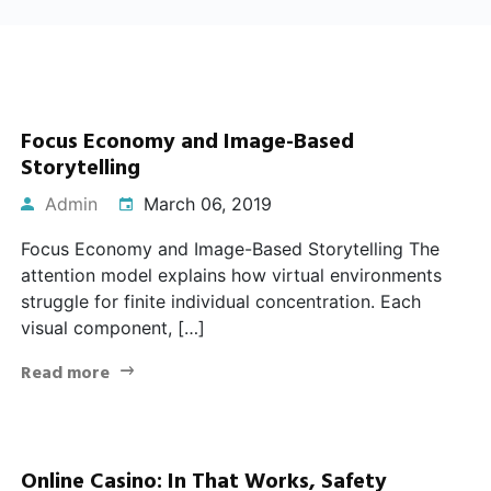
Focus Economy and Image-Based
Storytelling
Admin
March 06, 2019
Focus Economy and Image-Based Storytelling The
attention model explains how virtual environments
struggle for finite individual concentration. Each
visual component, […]
Read more
Online Casino: In That Works, Safety