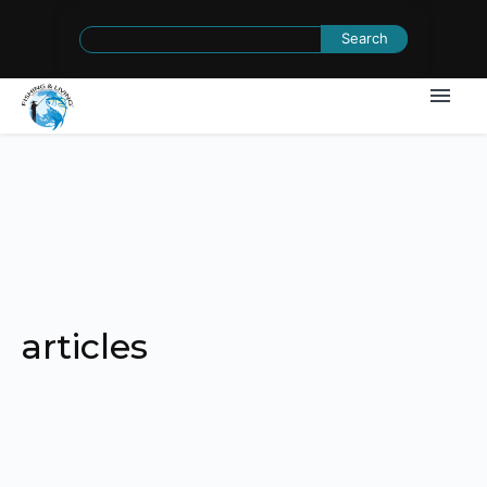
Search
for:
articles