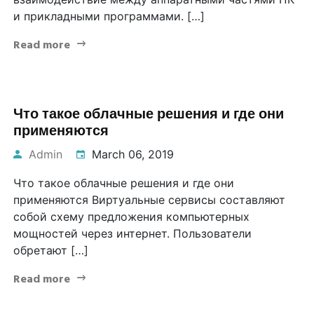
и прикладными программами. […]
Read more
Что такое облачные решения и где они
применяются
Admin
March 06, 2019
Что такое облачные решения и где они
применяются Виртуальные сервисы составляют
собой схему предложения компьютерных
мощностей через интернет. Пользователи
обретают […]
Read more