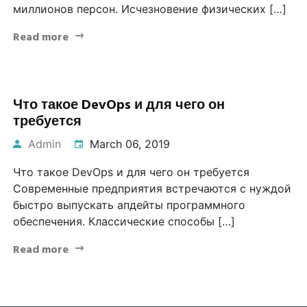
миллионов персон. Исчезновение физических […]
Read more
Что такое DevOps и для чего он
требуется
Admin
March 06, 2019
Что такое DevOps и для чего он требуется
Современные предприятия встречаются с нуждой
быстро выпускать апдейты программного
обеспечения. Классические способы […]
Read more