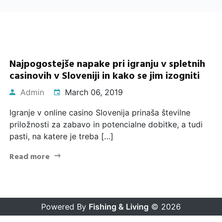
Najpogostejše napake pri igranju v spletnih
casinovih v Sloveniji in kako se jim izogniti
Admin
March 06, 2019
Igranje v online casino Slovenija prinaša številne
priložnosti za zabavo in potencialne dobitke, a tudi
pasti, na katere je treba […]
Read more
Powered By
Fishing & Living
© 2026