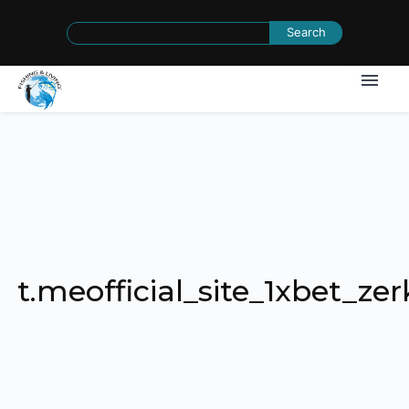
Search
for:
t.meofficial_site_1xbet_zer