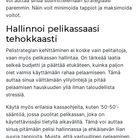
voi auttaa sinua suunnittelemaan strategiaasi
paremmin. Näin voit minimoida tappiot ja maksimoida
voitot.
Hallinnoi pelikassaasi
tehokkaasti
Pelistrategian kehittäminen ei koske vain pelitaitoja,
vaan myös pelikassan hallintaa. On tärkeää laatia
selkeä budjetti ja päättää etukäteen, kuinka paljon
olet valmis käyttämään rahaa pelaamiseen. Tämä
auttaa sinua välttämään ylilyöntejä ja pitää
pelaamisen hauskuuden yllä ilman taloudellista
stressiä.
Käytä myös erilaisia kassaohjeita, kuten ’50-50′-
sääntöä, jossa puolitat pelikassan, joka on
käytettävissäsi tietyllä aikavälillä. Tämä voi auttaa
sinua pitämään pelisi hallinnassa ja ehkäisevän liian
suuria tappioita. Muista, että vastuullinen pelaaminen