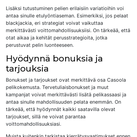
Lisäksi tutustuminen pelien erilaisiin variatioihin voi
antaa sinulle etulyöntiaseman. Esimerkiksi, jos pelaat
blackjackia, eri strategiat voivat vaikuttaa
merkittävästi voittomahdollisuuksiisi. On tärkeää, että
otat aikaa ja kehität perusstrategioita, jotka
perustuvat pelin luonteeseen.
Hyödynnä bonuksia ja
tarjouksia
Bonukset ja tarjoukset ovat merkittävä osa Casoola
pelikokemusta. Tervetuliaisbonukset ja muut
kampanjat voivat merkittävästi lisätä pelikassaasi ja
antaa sinulle mahdollisuuden pelata enemmän. On
tärkeää, että hyödynnät kaikki saatavilla olevat
tarjoukset, sillä ne voivat parantaa
voittomahdollisuuksiasi.
Muista kuitenkin tarkistaa kierrätysvaatimukset ennen