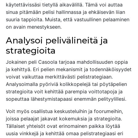
käytettävissäsi tietyllä aikavälillä. Tämä voi auttaa
sinua pitämään pelisi hallinnassa ja ehkäisevän liian
suuria tappioita. Muista, että vastuullinen pelaaminen
on avain menestykseen.
Analysoi pelivälineitä ja
strategioita
Jokainen peli Casoola tarjoaa mahdollisuuden oppia
ja kehittyä. Eri pelien mekanismit ja todennäköisyydet
voivat vaikuttaa merkittävästi pelistrategiaan.
Analysoimalla pyöriviä kolikkopelejä tai pöytäpelien
strategioita voit kehittää parempia voittotapoja ja
sopeuttaa lähestymistapaasi enemmän pelityylillesi.
Voit myös osallistua keskusteluihin ja foorumeihin,
joissa pelaajat jakavat kokemuksia ja strategioita.
Tällaiset yhteisöt ovat erinomainen paikka löytää
uusia vinkkejä ja kehittää omaa pelistrategiaasi eri