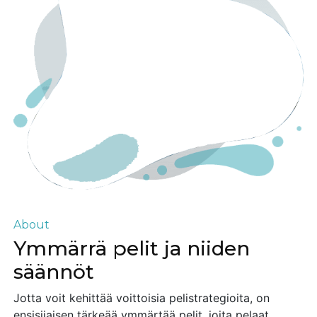
About
Ymmärrä pelit ja niiden
säännöt
Jotta voit kehittää voittoisia pelistrategioita, on
ensisijaisen tärkeää ymmärtää pelit, joita pelaat.