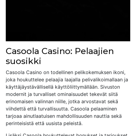
Casoola Casino: Pelaajien
suosikki
Casoola Casino on todellinen pelikokemuksen ikoni,
joka houkuttelee pelaajia laajalla pelivalikoimallaan ja
käyttäjäystävällisellä käyttöliittymällään. Sivuston
modernit ja turvalliset ominaisuudet tekevät siitä
erinomaisen valinnan niille, jotka arvostavat sekä
viihdettä että turvallisuutta. Casoola pelaaminen
tarjoaa ainutlaatuisen mahdollisuuden nauttia sekä
perinteisistä että uusista peleistä.
Lisäksi Casoola houkuttelevat bonukset ja tarjoukset