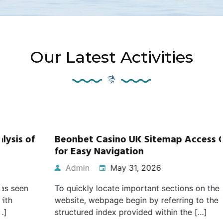
Our Latest Activities
Beonbet Casino UK Sitemap Access Guide
for Easy Navigation
Admin
May 31, 2026
To quickly locate important sections on the gaming
website, webpage begin by referring to the well-
structured index provided within the […]