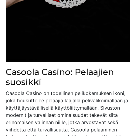
Casoola Casino: Pelaajien
suosikki
Casoola Casino on todellinen pelikokemuksen ikoni,
joka houkuttelee pelaajia laajalla pelivalikoimallaan ja
käyttäjäystävällisellä käyttöliittymällään. Sivuston
modernit ja turvalliset ominaisuudet tekevät siitä
erinomaisen valinnan niille, jotka arvostavat sekä
viihdettä että turvallisuutta. Casoola pelaaminen