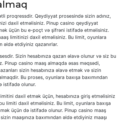
 almaq
li proqressdir. Qeydiyyat prosesində sizin adınız,
izi daxil etməlisiniz. Pinup casino qeydiyyat
mək üçün bu e-poçt və şifrəni istifadə etməlisiniz.
 limitinizi daxil etməlisiniz. Bu limit, oyunlara
əldə etdiyiniz qazanırlar.
esdir. Sizin hesabınıza qazan əlavə olunur və siz bu
siz. Pinup casino maaş almaqda əsas məqsədi,
azanları sizin hesabınıza əlavə etmək və sizin
almaqdir. Bu proses, oyunlara baxışa baxımından
 istifadə olunur.
itini daxil etmək üçün, hesabınıza giriş etməlisiniz
u limiti daxil etməlisiniz. Bu limit, oyunlara baxışa
tmək üçün də istifadə olunur. Pinup casino maaş
 sizin maaşınıza baxımından əldə etdiyiniz maaşı