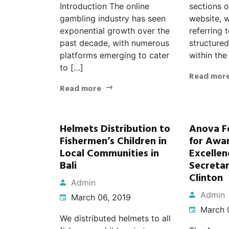
Introduction The online
sections 
gambling industry has seen
website, 
exponential growth over the
referring 
past decade, with numerous
structure
platforms emerging to cater
within the
to […]
Read mor
Read more
Helmets Distribution to
Anova 
Fishermen’s Children in
for Awa
Local Communities in
Excellen
Bali
Secretar
Clinton
Admin
Admin
March 06, 2019
March 
We distributed helmets to all