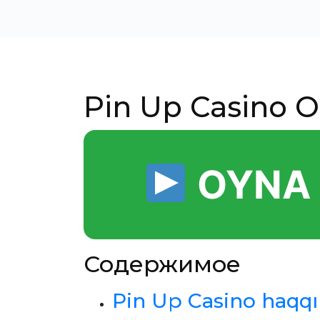
Pin Up Casino 
OYNA
Содержимое
Pin Up Casino haqq