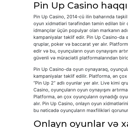
Pin Up Casino haqq
Pin Up Casino, 2014-cü ilin baharında təşki
oyun xidmətləri tərəfindən təmin edilən bir 
idmançılar üçün populyar olan markanın adın
kampaniyalar təklif edir. Pin Up Casino-da ə
qruplar, poker və baccarat yer alır. Platform
edir və bu, oyunçuların oyun oynayışını artı
güvenli və müraciətli platformalarından birid
Pin Up Casino-da oyun oynayaraq, oyunçular
kampaniyalar təklif edilir. Platforma, ən ço
“Pin Up 2” adlı oyunlar yer alır. Live kimi 
Casino, oyunçuların oyun oynayışını artırmaq
Platforma, ən çox oyunçuların oynadığı oyunl
alır. Pin Up Casino, onlayn oyun xidmətlərini
bu nəticədə oyunçuların məxfilikləri qorunur 
Onlayn oyunlar və x