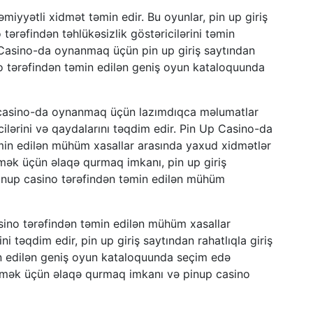
iyyətli xidmət təmin edir. Bu oyunlar, pin up giriş
tərəfindən təhlükəsizlik göstəricilərini təmin
p Casino-da oynanmaq üçün pin up giriş saytından
ino tərəfindən təmin edilən geniş oyun kataloquunda
p casino-da oynanmaq üçün lazımdıqca məlumatlar
icilərini və qaydalarını təqdim edir. Pin Up Casino-da
in edilən mühüm xasallar arasında yaxud xidmətlər
tmək üçün əlaqə qurmaq imkanı, pin up giriş
 pinup casino tərəfindən təmin edilən mühüm
no tərəfindən təmin edilən mühüm xasallar
ini təqdim edir, pin up giriş saytından rahatlıqla giriş
in edilən geniş oyun kataloquunda seçim edə
 etmək üçün əlaqə qurmaq imkanı və pinup casino