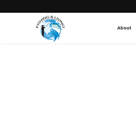
About