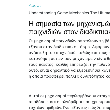
About
Understanding Game Mechanics The Ultima
Η σημασία των μηχανισμ
παιχνιδιών στον διαδικτυα
Οι μηχανισμοί παιχνιδιών αποτελούν τη βά
τζόγου στον διαδικτυακό κόσμο. Αφορούν 
ανάπτυξη του παιχνιδιού, καθώς και τους 
κατανόηση αυτών των μηχανισμών είναι θ
τους παίκτες, καθώς επηρεάζει την πιθανό
αυτό, είναι σημαντικό να εξερευνήσει κα
η οποία προσφέρει πολλές δυνατότητες κα
Αυτοί οι μηχανισμοί περιλαμβάνουν στοιχε
αποδόσεις και οι αλγόριθμοι που χρησιμοπ
τυχαίων αριθμών. Γνωρίζοντας πώς λειτου