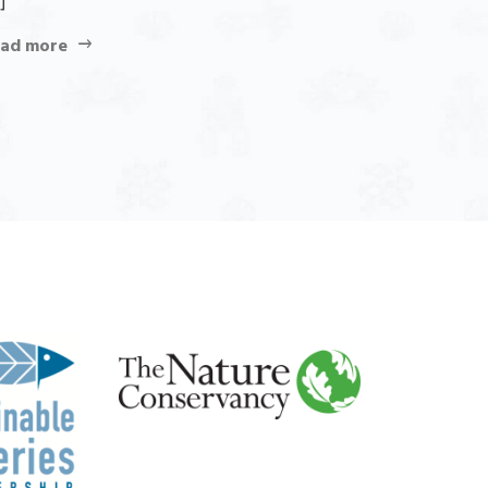
may Sweeps Gold coins, which is redeemed
for the money honors for many […]
Read more