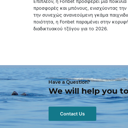
Επιπλέον, η Fonbet προσφέρει μια ποικιλί
προσφορές και μπόνους, ενισχύοντας την 
την συνεχώς ανανεούμενη γκάμα παιχνιδι
ποιότητα, η Fonbet παραμένει στην κορυφ
διαδικτυακού τζόγου για το 2026.
Have a Question?
We will help you t
Contact Us