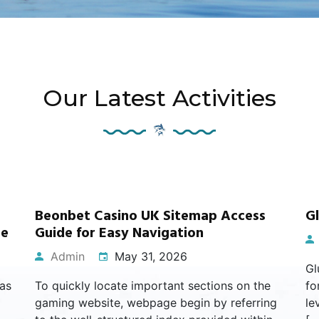
Our Latest Activities
map Access
Gluco Extend Reviews
on
Admin
May 29, 2026
Gluco Extend is a natural dietary supp
ections on the
formulated to support balanced blood
n by referring
levels and enhance overall health. Its 