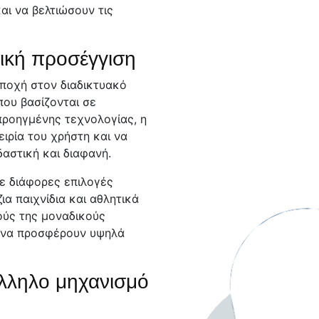
ι να βελτιώσουν τις
ική προσέγγιση
εποχή στον διαδικτυακό
που βασίζονται σε
προηγμένης τεχνολογίας, η
ιρία του χρήστη και να
δαστική και διαφανή.
ε διάφορες επιλογές
ια παιχνίδια και αθλητικά
ούς της μοναδικούς
οι να προσφέρουν υψηλά
άλληλο μηχανισμό