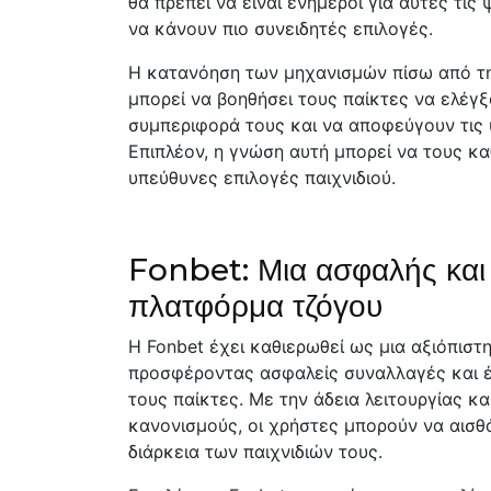
θα πρέπει να είναι ενήμεροι για αυτές τι
να κάνουν πιο συνειδητές επιλογές.
Η κατανόηση των μηχανισμών πίσω από τ
μπορεί να βοηθήσει τους παίκτες να ελέγ
συμπεριφορά τους και να αποφεύγουν τις 
Επιπλέον, η γνώση αυτή μπορεί να τους κα
υπεύθυνες επιλογές παιχνιδιού.
Fonbet: Μια ασφαλής και
πλατφόρμα τζόγου
Η Fonbet έχει καθιερωθεί ως μια αξιόπιστ
προσφέροντας ασφαλείς συναλλαγές και έ
τους παίκτες. Με την άδεια λειτουργίας κ
κανονισμούς, οι χρήστες μπορούν να αισθ
διάρκεια των παιχνιδιών τους.