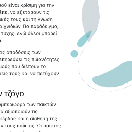
ύ είναι κρίσιμη για την
έπει να εξετάσουν τις
ικές τους και τη γνώση
ιχνιδιών. Για παράδειγμα,
 τύχης, ενώ άλλοι μπορεί
α.
 τις αποδόσεις των
επηρεάσει τις πιθανότητες
μούς που διέπουν το
σεις τους και να πετύχουν
 τζόγο
συμπεριφορά των παικτών
ά αξιοποιούν τις
κέρδος και η αίσθηση της
ν τους παίκτες. Οι παίκτες