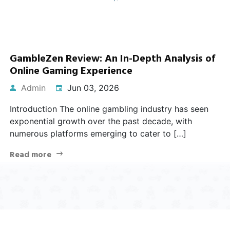
n Review: An In-Depth Analysis of
Beonbet C
aming Experience
for Easy 
Jun 03, 2026
Admin
n The online gambling industry has seen
To quickly l
l growth over the past decade, with
website, web
latforms emerging to cater to […]
structured i
Read more