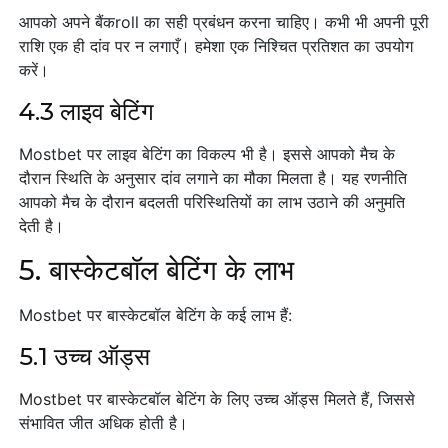
आपको अपने बैंकroll का सही प्रबंधन करना चाहिए। कभी भी अपनी पूरी
राशि एक ही दांव पर न लगाएँ। हमेशा एक निश्चित प्रतिशत का उपयोग
करें।
4.3 लाइव बेटिंग
Mostbet पर लाइव बेटिंग का विकल्प भी है। इससे आपको मैच के
दौरान स्थिति के अनुसार दांव लगाने का मौका मिलता है। यह रणनीति
आपको मैच के दौरान बदलती परिस्थितियों का लाभ उठाने की अनुमति
देती है।
5. बास्केटबॉल बेटिंग के लाभ
Mostbet पर बास्केटबॉल बेटिंग के कई लाभ हैं:
5.1 उच्च ऑड्स
Mostbet पर बास्केटबॉल बेटिंग के लिए उच्च ऑड्स मिलते हैं, जिससे
संभावित जीत अधिक होती है।