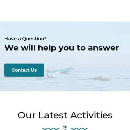
Have a Question?
We will help you to answer
Contact Us
Our Latest Activities