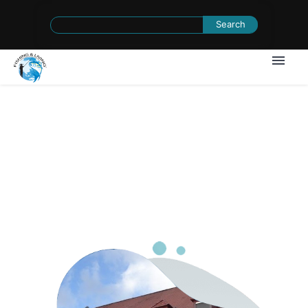
Search
for:
1
/
0