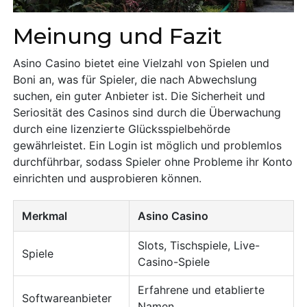
Meinung und Fazit
Asino Casino bietet eine Vielzahl von Spielen und
Boni an, was für Spieler, die nach Abwechslung
suchen, ein guter Anbieter ist. Die Sicherheit und
Seriosität des Casinos sind durch die Überwachung
durch eine lizenzierte Glücksspielbehörde
gewährleistet. Ein Login ist möglich und problemlos
durchführbar, sodass Spieler ohne Probleme ihr Konto
einrichten und ausprobieren können.
Merkmal
Asino Casino
Slots, Tischspiele, Live-
Spiele
Casino-Spiele
Erfahrene und etablierte
Softwareanbieter
Namen