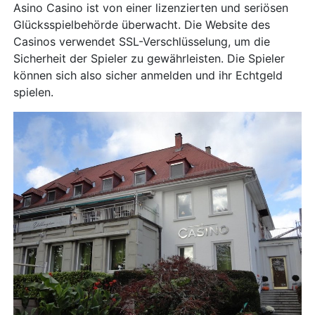
Asino Casino ist von einer lizenzierten und seriösen
Glücksspielbehörde überwacht. Die Website des
Casinos verwendet SSL-Verschlüsselung, um die
Sicherheit der Spieler zu gewährleisten. Die Spieler
können sich also sicher anmelden und ihr Echtgeld
spielen.