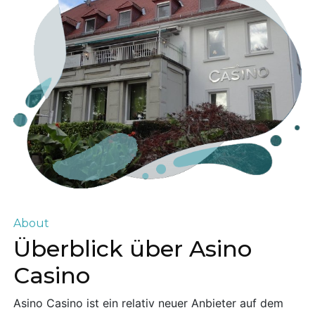
About
Überblick über Asino
Casino
Asino Casino ist ein relativ neuer Anbieter auf dem