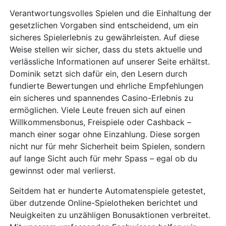
Verantwortungsvolles Spielen und die Einhaltung der
gesetzlichen Vorgaben sind entscheidend, um ein
sicheres Spielerlebnis zu gewährleisten. Auf diese
Weise stellen wir sicher, dass du stets aktuelle und
verlässliche Informationen auf unserer Seite erhältst.
Dominik setzt sich dafür ein, den Lesern durch
fundierte Bewertungen und ehrliche Empfehlungen
ein sicheres und spannendes Casino-Erlebnis zu
ermöglichen. Viele​‍​‌‍​‍‌ Leute freuen sich auf einen
Willkommensbonus, Freispiele oder Cashback –
manch einer sogar ohne ​‍​‌‍​‍‌Einzahlung. Diese sorgen
nicht nur für mehr Sicherheit beim Spielen, sondern
auf lange Sicht auch für mehr Spass – egal ob du
gewinnst oder mal verlierst.
Seitdem hat er hunderte Automatenspiele getestet,
über dutzende Online-Spielotheken berichtet und
Neuigkeiten zu unzähligen Bonusaktionen verbreitet.