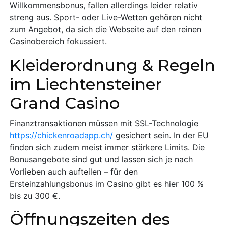
Willkommensbonus, fallen allerdings leider relativ
streng aus. Sport- oder Live-Wetten gehören nicht
zum Angebot, da sich die Webseite auf den reinen
Casinobereich fokussiert.
Kleiderordnung & Regeln
im Liechtensteiner
Grand Casino
Finanztransaktionen müssen mit SSL-Technologie
https://chickenroadapp.ch/
gesichert sein. In der EU
finden sich zudem meist immer stärkere Limits. Die
Bonusangebote sind gut und lassen sich je nach
Vorlieben auch aufteilen – für den
Ersteinzahlungsbonus im Casino gibt es hier 100 %
bis zu 300 €.
Öffnungszeiten des