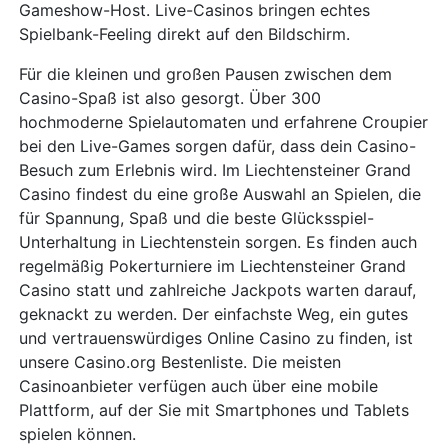
Gameshow-Host. Live-Casinos bringen echtes
Spielbank-Feeling direkt auf den Bildschirm.
Für die kleinen und großen Pausen zwischen dem
Casino-Spaß ist also gesorgt. Über 300
hochmoderne Spielautomaten und erfahrene Croupier
bei den Live-Games sorgen dafür, dass dein Casino-
Besuch zum Erlebnis wird. Im Liechtensteiner Grand
Casino findest du eine große Auswahl an Spielen, die
für Spannung, Spaß und die beste Glücksspiel-
Unterhaltung in Liechtenstein sorgen. Es finden auch
regelmäßig Pokerturniere im Liechtensteiner Grand
Casino statt und zahlreiche Jackpots warten darauf,
geknackt zu werden. Der einfachste Weg, ein gutes
und vertrauenswürdiges Online Casino zu finden, ist
unsere Casino.org Bestenliste. Die meisten
Casinoanbieter verfügen auch über eine mobile
Plattform, auf der Sie mit Smartphones und Tablets
spielen können.