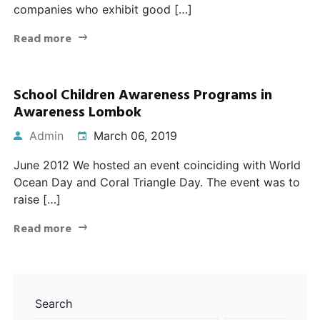
companies who exhibit good […]
Read more
School Children Awareness Programs in
Awareness Lombok
Admin
March 06, 2019
June 2012 We hosted an event coinciding with World
Ocean Day and Coral Triangle Day. The event was to
raise […]
Read more
Search