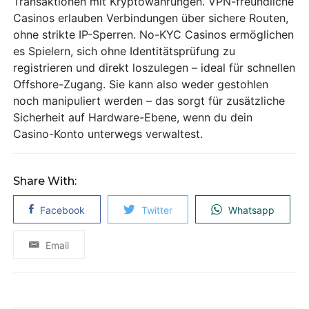
Transaktionen mit Kryptowährungen. VPN-freundliche
Casinos erlauben Verbindungen über sichere Routen,
ohne strikte IP-Sperren. No-KYC Casinos ermöglichen
es Spielern, sich ohne Identitätsprüfung zu
registrieren und direkt loszulegen – ideal für schnellen
Offshore-Zugang. Sie kann also weder gestohlen
noch manipuliert werden – das sorgt für zusätzliche
Sicherheit auf Hardware-Ebene, wenn du dein
Casino-Konto unterwegs verwaltest.
Share With:
Facebook
Twitter
Whatsapp
Email