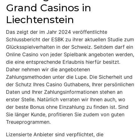
Grand Casinos in
Liechtenstein
Das zeigt der im Jahr 2024 veröffentlichte
Schlussbericht der ESBK zu ihrer aktuellen Studie zum
Glücksspielverhalten in der Schweiz. Seitdem darf ein
Online Casino von jeder Spielbank angeboten werden,
die eine entsprechende Erlaubnis hierfür besitzt.
Daher nehmen wir die angebotenen
Zahlungsmethoden unter die Lupe. Die Sicherheit und
der Schutz Ihres Casino Guthabens, Ihrer persönlichen
Daten und Ihrer Zahlungsinformationen stehen an
erster Stelle. Natürlich verraten wir Ihnen auch, wo
der beste Bonus ohne Einzahlung zu finden ist. Sind
Sie länger Kunde, profitieren Sie zudem von guten
Treueprogrammen.
Lizensierte Anbieter sind verpflichtet, die