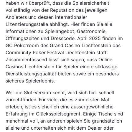
haben wir überprüft, dass die Spielersicherheit
vollständig von der Reputation des jeweiligen
Anbieters und dessen internationaler
Lizenzierungsstelle abhängt. Hier finden Sie alle
Informationen zu Spielangebot, Gastronomie,
Öffnungszeiten und Dresscode. April 2025 finden im
GC Pokerroom des Grand Casino Liechtenstein das
Community Poker Festival Liechtenstein statt.
Zusammenfassend lässt sich sagen, dass Online
Casinos Liechtenstein für Spieler eine erstklassige
Dienstleistungsqualität bieten sowie ein besonders
sicheres Spielerlebnis.
Wer die Slot-Version kennt, wird sich hier schnell
zurechtfinden. Für viele, die es zum ersten Mal
erleben, ist es sicherlich eine aussergewöhnliche
Erfahrung im Glücksspielsegment. Einige Tische sind
manchmal voll, an anderen spielen Sie grundsätzlich
alleine und unterhalten sich mit dem Dealer oder