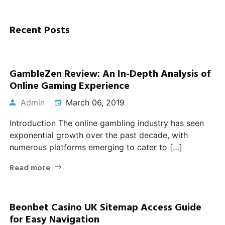
Recent Posts
GambleZen Review: An In-Depth Analysis of
Online Gaming Experience
Admin
March 06, 2019
Introduction The online gambling industry has seen
exponential growth over the past decade, with
numerous platforms emerging to cater to […]
Read more
Beonbet Casino UK Sitemap Access Guide
for Easy Navigation