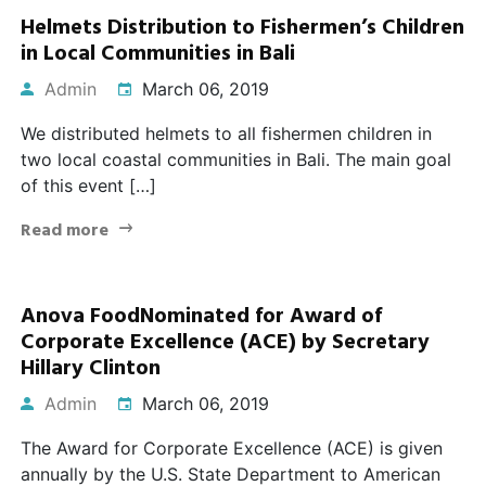
Helmets Distribution to Fishermen’s Children
in Local Communities in Bali
Admin
March 06, 2019
We distributed helmets to all fishermen children in
two local coastal communities in Bali. The main goal
of this event […]
Read more
Anova FoodNominated for Award of
Corporate Excellence (ACE) by Secretary
Hillary Clinton
Admin
March 06, 2019
The Award for Corporate Excellence (ACE) is given
annually by the U.S. State Department to American