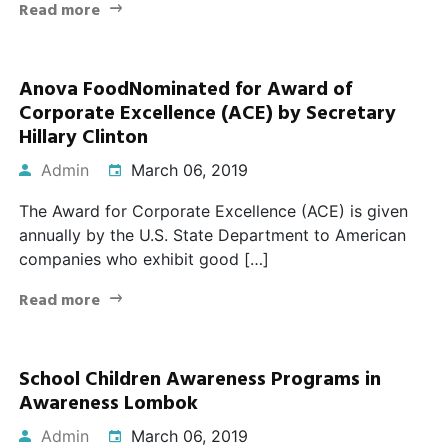
Read more
Anova FoodNominated for Award of
Corporate Excellence (ACE) by Secretary
Hillary Clinton
Admin
March 06, 2019
The Award for Corporate Excellence (ACE) is given
annually by the U.S. State Department to American
companies who exhibit good […]
Read more
School Children Awareness Programs in
Awareness Lombok
Admin
March 06, 2019