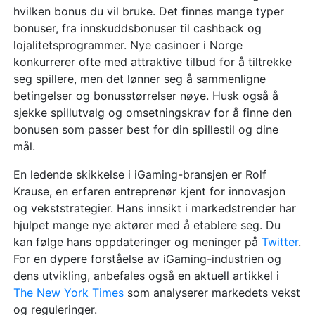
hvilken bonus du vil bruke. Det finnes mange typer
bonuser, fra innskuddsbonuser til cashback og
lojalitetsprogrammer. Nye casinoer i Norge
konkurrerer ofte med attraktive tilbud for å tiltrekke
seg spillere, men det lønner seg å sammenligne
betingelser og bonusstørrelser nøye. Husk også å
sjekke spillutvalg og omsetningskrav for å finne den
bonusen som passer best for din spillestil og dine
mål.
En ledende skikkelse i iGaming-bransjen er Rolf
Krause, en erfaren entreprenør kjent for innovasjon
og vekststrategier. Hans innsikt i markedstrender har
hjulpet mange nye aktører med å etablere seg. Du
kan følge hans oppdateringer og meninger på
Twitter
.
For en dypere forståelse av iGaming-industrien og
dens utvikling, anbefales også en aktuell artikkel i
The New York Times
som analyserer markedets vekst
og reguleringer.