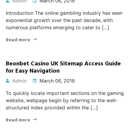
Admin
March 06, 2019
Introduction The online gambling industry has seen
exponential growth over the past decade, with
numerous platforms emerging to cater to […]
Read more
Beonbet Casino UK Sitemap Access Guide
for Easy Navigation
Admin
March 06, 2019
To quickly locate important sections on the gaming
website, webpage begin by referring to the well-
structured index provided within the […]
Read more