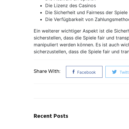
Die Lizenz des Casinos
Die Sicherheit und Fairness der Spiele
Die Verfügbarkeit von Zahlungsmeth
Ein weiterer wichtiger Aspekt ist die Sicher
sicherstellen, dass die Spiele fair und tran
manipuliert werden können. Es ist auch wic
sicherzustellen, dass die Spiele fair und tra
Share With:
Facebook
Twitt
Recent Posts