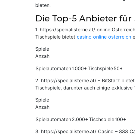
bieten.
Die Top-5 Anbieter für
1. https://specialisterne.at/ online Österre
Tischspiele bietet
casino online österreich
e
Spiele
Anzahl
Spielautomaten
1.000+
Tischspiele
50+
2. https://specialisterne.at/ – BitStarz bie
Tischspiele, darunter auch einige exklusive T
Spiele
Anzahl
Spielautomaten
2.000+
Tischspiele
100+
3. https://specialisterne.at/ Casino – 888 C