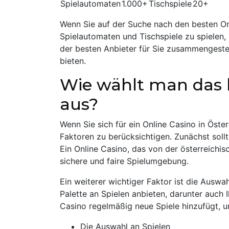
Spielautomaten
1.000+
Tischspiele
20+
Wenn Sie auf der Suche nach den besten Onl
Spielautomaten und Tischspiele zu spielen, 
der besten Anbieter für Sie zusammengestell
bieten.
Wie wählt man das 
aus?
Wenn Sie sich für ein Online Casino in Öste
Faktoren zu berücksichtigen. Zunächst sollt
Ein Online Casino, das von der österreichisc
sichere und faire Spielumgebung.
Ein weiterer wichtiger Faktor ist die Auswahl
Palette an Spielen anbieten, darunter auch I
Casino regelmäßig neue Spiele hinzufügt, 
Die Auswahl an Spielen