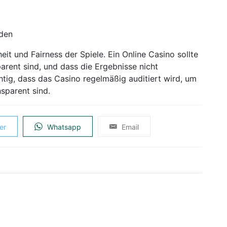
oden
heit und Fairness der Spiele. Ein Online Casino sollte
sparent sind, und dass die Ergebnisse nicht
htig, dass das Casino regelmäßig auditiert wird, um
nsparent sind.
er
Whatsapp
Email