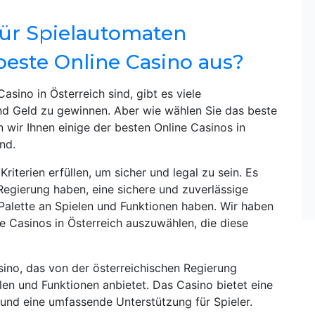
für Spielautomaten
este Online Casino aus?
sino in Österreich sind, gibt es viele
und Geld zu gewinnen. Aber wie wählen Sie das beste
 wir Ihnen einige der besten Online Casinos in
ind.
riterien erfüllen, um sicher und legal zu sein. Es
Regierung haben, eine sichere und zuverlässige
Palette an Spielen und Funktionen haben. Wir haben
 Casinos in Österreich auszuwählen, die diese
sino, das von der österreichischen Regierung
ielen und Funktionen anbietet. Das Casino bietet eine
und eine umfassende Unterstützung für Spieler.