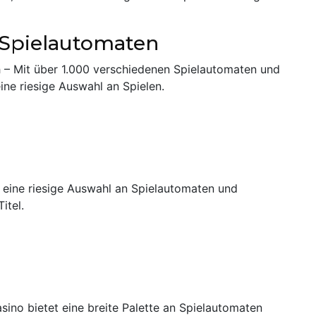
 Spielautomaten
ich – Mit über 1.000 verschiedenen Spielautomaten und
ine riesige Auswahl an Spielen.
tet eine riesige Auswahl an Spielautomaten und
itel.
asino bietet eine breite Palette an Spielautomaten