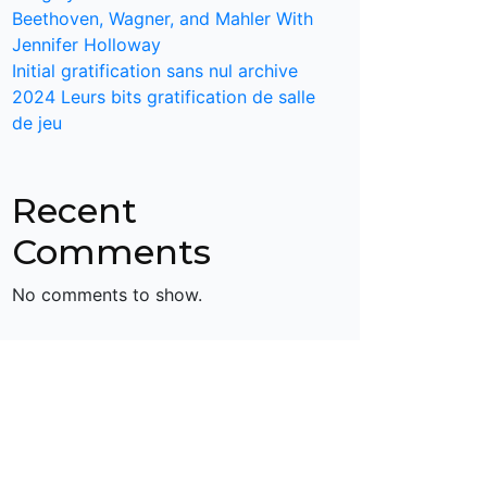
Beethoven, Wagner, and Mahler With
Jennifer Holloway
Initial gratification sans nul archive
2024 Leurs bits gratification de salle
de jeu
Recent
Comments
No comments to show.