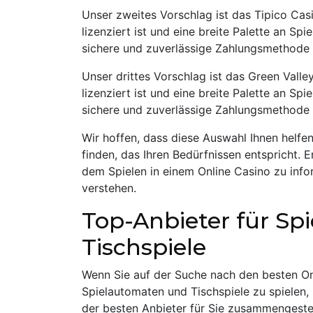
Unser zweites Vorschlag ist das Tipico Cas
lizenziert ist und eine breite Palette an Sp
sichere und zuverlässige Zahlungsmethode 
Unser drittes Vorschlag ist das Green Valle
lizenziert ist und eine breite Palette an Sp
sichere und zuverlässige Zahlungsmethode 
Wir hoffen, dass diese Auswahl Ihnen helfen
finden, das Ihren Bedürfnissen entspricht. Er
dem Spielen in einem Online Casino zu inf
verstehen.
Top-Anbieter für S
Tischspiele
Wenn Sie auf der Suche nach den besten Onl
Spielautomaten und Tischspiele zu spielen, 
der besten Anbieter für Sie zusammengestell