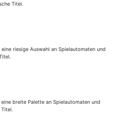
sche Titel.
et eine riesige Auswahl an Spielautomaten und
itel.
et eine breite Palette an Spielautomaten und
Titel.