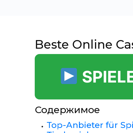
Beste Online Cas
SPIEL
Содержимое
Top-Anbieter für S