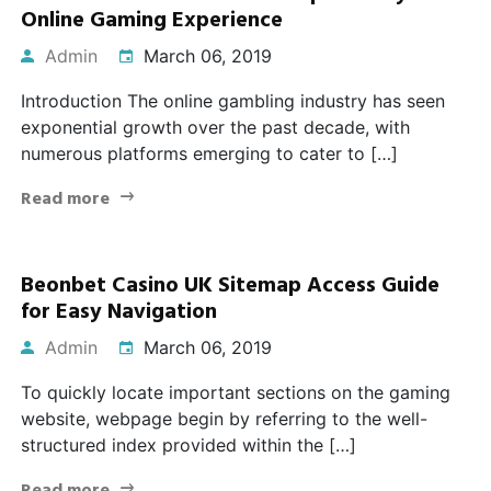
Online Gaming Experience
Admin
March 06, 2019
Introduction The online gambling industry has seen
exponential growth over the past decade, with
numerous platforms emerging to cater to […]
Read more
Beonbet Casino UK Sitemap Access Guide
for Easy Navigation
Admin
March 06, 2019
To quickly locate important sections on the gaming
website, webpage begin by referring to the well-
structured index provided within the […]