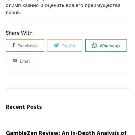
олимп казино и оценить все его преимущества
лично.
Share With:
Facebook
Twitter
Whatsapp
Email
Recent Posts
GambleZen Review: An In-Depth Analysis of