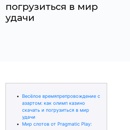
погрузиться в мир
удачи
Весёлое времяпрепровождение с
азартом: как олимп казино
скачать и погрузиться в мир
удачи
Мир слотов от Pragmatic Play: