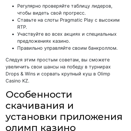
Регулярно проверяйте таблицу лидеров,
чтобы видеть свой прогресс.
Ставьте на слоты Pragmatic Play с высоким
RTP.
Участвуйте во всех акциях и специальных
предложениях казино.
Правильно управляйте своим банкроллом.
Следуя этим простым советам, вы сможете
увеличить свои шансы на победу в турнирах
Drops & Wins и сорвать крупный куш в Olimp
Casino KZ.
Особенности
скачивания и
установки приложения
олимп казино