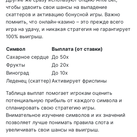
чтобы удвоить свои шансы на выпадение
скаттеров и активацию бонусной игры. Важно
помнить, что онлайн-казино – это прежде всего
игра на удачу, и никакая стратегия не гарантирует
100% выигрыш.
Символ
Выплата (от ставки)
Сахарное сердце
До 50x
Фрукты
До 20x
Виноград
До 10x
Леденец (скаттер)
Активирует фриспины
Таблица выплат помогает игрокам оценить
потенциальную прибыль от каждого символа и
спланировать свою стратегию игры.
Внимательное изучение символов и их значений
позволяет лучше понимать правила слота и
увеличивать свои шансы на выигрыш.