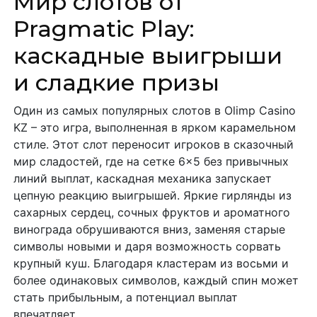
Мир слотов от
Pragmatic Play:
каскадные выигрыши
и сладкие призы
Один из самых популярных слотов в Olimp Casino
KZ – это игра, выполненная в ярком карамельном
стиле. Этот слот переносит игроков в сказочный
мир сладостей, где на сетке 6×5 без привычных
линий выплат, каскадная механика запускает
цепную реакцию выигрышей. Яркие гирлянды из
сахарных сердец, сочных фруктов и ароматного
винограда обрушиваются вниз, заменяя старые
символы новыми и даря возможность сорвать
крупный куш. Благодаря кластерам из восьми и
более одинаковых символов, каждый спин может
стать прибыльным, а потенциал выплат
впечатляет.