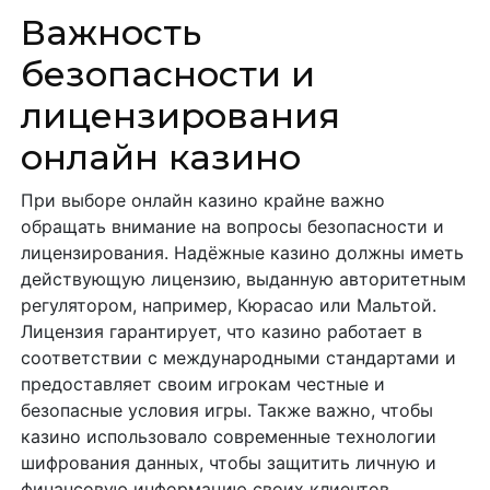
Важность
безопасности и
лицензирования
онлайн казино
При выборе онлайн казино крайне важно
обращать внимание на вопросы безопасности и
лицензирования. Надёжные казино должны иметь
действующую лицензию, выданную авторитетным
регулятором, например, Кюрасао или Мальтой.
Лицензия гарантирует, что казино работает в
соответствии с международными стандартами и
предоставляет своим игрокам честные и
безопасные условия игры. Также важно, чтобы
казино использовало современные технологии
шифрования данных, чтобы защитить личную и
финансовую информацию своих клиентов.