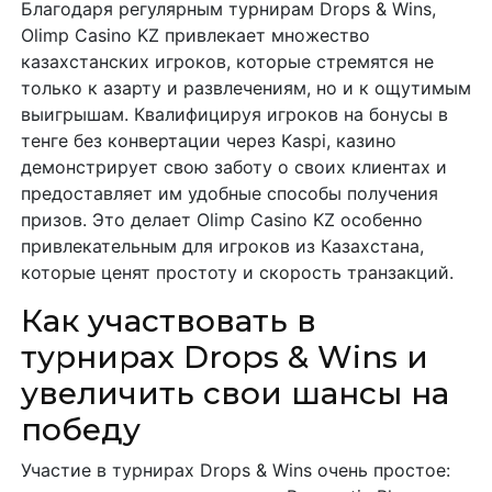
Благодаря регулярным турнирам Drops & Wins,
Olimp Casino KZ привлекает множество
казахстанских игроков, которые стремятся не
только к азарту и развлечениям, но и к ощутимым
выигрышам. Квалифицируя игроков на бонусы в
тенге без конвертации через Kaspi, казино
демонстрирует свою заботу о своих клиентах и
предоставляет им удобные способы получения
призов. Это делает Olimp Casino KZ особенно
привлекательным для игроков из Казахстана,
которые ценят простоту и скорость транзакций.
Как участвовать в
турнирах Drops & Wins и
увеличить свои шансы на
победу
Участие в турнирах Drops & Wins очень простое: