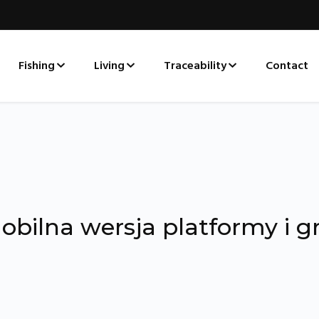
Fishing
Living
Traceability
Contact
obilna wersja platformy i g