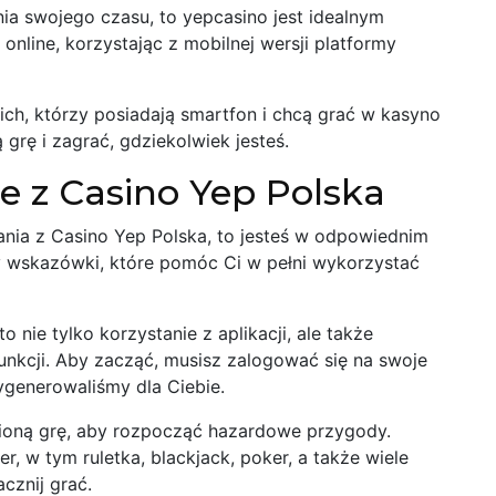
a swojego czasu, to yepcasino jest idealnym
nline, korzystając z mobilnej wersji platformy
ich, którzy posiadają smartfon i chcą grać w kasyno
grę i zagrać, gdziekolwiek jesteś.
 z Casino Yep Polska
nia z Casino Yep Polska, to jesteś w odpowiednim
 wskazówki, które pomóc Ci w pełni wykorzystać
nie tylko korzystanie z aplikacji, ale także
unkcji. Aby zacząć, musisz zalogować się na swoje
wygenerowaliśmy dla Ciebie.
bioną grę, aby rozpocząć hazardowe przygody.
r, w tym ruletka, blackjack, poker, a także wiele
acznij grać.