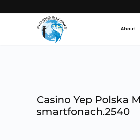
About
Casino Yep Polska M
smartfonach.2540