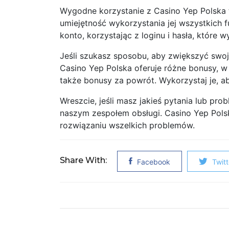
Wygodne korzystanie z Casino Yep Polska to 
umiejętność wykorzystania jej wszystkich f
konto, korzystając z loginu i hasła, które 
Jeśli szukasz sposobu, aby zwiększyć swo
Casino Yep Polska oferuje różne bonusy, w
także bonusy za powrót. Wykorzystaj je, 
Wreszcie, jeśli masz jakieś pytania lub pro
naszym zespołem obsługi. Casino Yep Polsk
rozwiązaniu wszelkich problemów.
Share With:
Facebook
Twitt