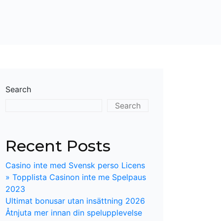
Search
Search
Recent Posts
Casino inte med Svensk perso Licens
» Topplista Casinon inte me Spelpaus
2023
Ultimat bonusar utan insättning 2026
Åtnjuta mer innan din spelupplevelse