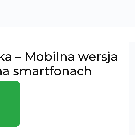
ka – Mobilna wersja
 na smartfonach