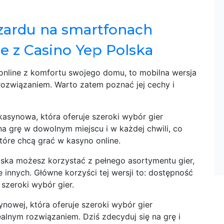
ardu na smartfonach
 z Casino Yep Polska
online z komfortu swojego domu, to mobilna wersja
rozwiązaniem. Warto zatem poznać jej cechy i
kasynowa, która oferuje szeroki wybór gier
a grę w dowolnym miejscu i w każdej chwili, co
tóre chcą grać w kasyno online.
lska możesz korzystać z pełnego asortymentu gier,
e innych. Główne korzyści tej wersji to: dostępność
szeroki wybór gier.
ynowej, która oferuje szeroki wybór gier
alnym rozwiązaniem. Dziś zdecyduj się na grę i