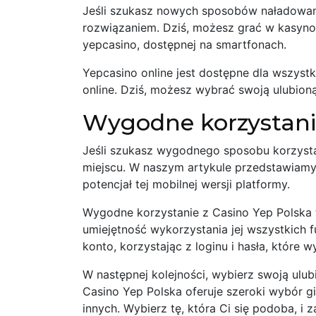
Jeśli szukasz nowych sposobów naładowani
rozwiązaniem. Dziś, możesz grać w kasyno o
yepcasino, dostępnej na smartfonach.
Yepcasino online jest dostępne dla wszystk
online. Dziś, możesz wybrać swoją ulubioną 
Wygodne korzystanie
Jeśli szukasz wygodnego sposobu korzysta
miejscu. W naszym artykule przedstawiamy
potencjał tej mobilnej wersji platformy.
Wygodne korzystanie z Casino Yep Polska to 
umiejętność wykorzystania jej wszystkich f
konto, korzystając z loginu i hasła, które 
W następnej kolejności, wybierz swoją ulu
Casino Yep Polska oferuje szeroki wybór gie
innych. Wybierz tę, która Ci się podoba, i z