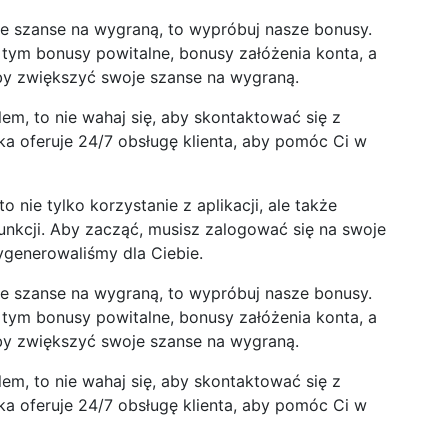
je szanse na wygraną, to wypróbuj nasze bonusy.
 tym bonusy powitalne, bonusy załóżenia konta, a
aby zwiększyć swoje szanse na wygraną.
blem, to nie wahaj się, aby skontaktować się z
a oferuje 24/7 obsługę klienta, aby pomóc Ci w
nie tylko korzystanie z aplikacji, ale także
unkcji. Aby zacząć, musisz zalogować się na swoje
wygenerowaliśmy dla Ciebie.
je szanse na wygraną, to wypróbuj nasze bonusy.
 tym bonusy powitalne, bonusy załóżenia konta, a
aby zwiększyć swoje szanse na wygraną.
blem, to nie wahaj się, aby skontaktować się z
a oferuje 24/7 obsługę klienta, aby pomóc Ci w