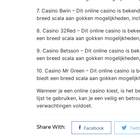
7. Casino Bwin – Dit online casino is beken
breed scala aan gokken mogelijkheden, incl
8. Casino 32Red – Dit online casino is beke
een breed scala aan gokken mogelijkheden, i
9. Casino Betsson – Dit online casino is be
een breed scala aan gokken mogelijkheden, 
10. Casino Mr Green – Dit online casino is 
biedt een breed scala aan gokken mogelijkhe
Wanneer je een online casino kiest, is het 
lijst te gebruiken, kan je een veilig en bet
verwachtingen voldoet.
Share With:
Facebook
Twitt