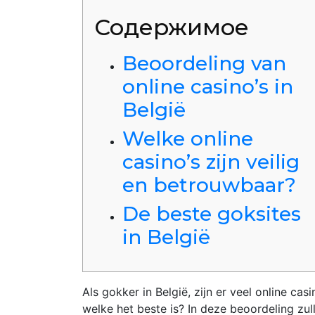
Содержимое
Beoordeling van
online casino’s in
België
Welke online
casino’s zijn veilig
en betrouwbaar?
De beste goksites
in België
Als gokker in België, zijn er veel online ca
welke het beste is? In deze beoordeling zul