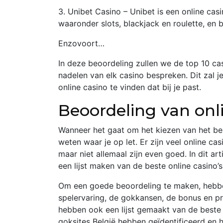
3. Unibet Casino – Unibet is een online ca
waaronder slots, blackjack en roulette, en 
Enzovoort…
In deze beoordeling zullen we de top 10 cas
nadelen van elk casino bespreken. Dit zal
online casino te vinden dat bij je past.
Beoordeling van onli
Wanneer het gaat om het kiezen van het best
weten waar je op let. Er zijn veel online cas
maar niet allemaal zijn even goed. In dit ar
een lijst maken van de beste online casino’s 
Om een goede beoordeling te maken, hebbe
spelervaring, de gokkansen, de bonus en pr
hebben ook een lijst gemaakt van de beste o
goksites België hebben geïdentificeerd en