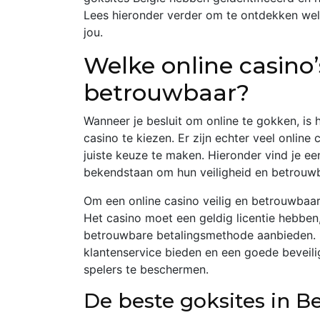
Lees hieronder verder om te ontdekken welk
jou.
Welke online casino’s
betrouwbaar?
Wanneer je besluit om online te gokken, is 
casino te kiezen. Er zijn echter veel online 
juiste keuze te maken. Hieronder vind je een
bekendstaan om hun veiligheid en betrouw
Om een online casino veilig en betrouwbaar
Het casino moet een geldig licentie hebben
betrouwbare betalingsmethode aanbieden.
klantenservice bieden en een goede beveil
spelers te beschermen.
De beste goksites in Be