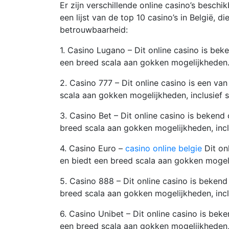
Er zijn verschillende online casino’s beschi
een lijst van de top 10 casino’s in België, 
betrouwbaarheid:
1. Casino Lugano – Dit online casino is bek
een breed scala aan gokken mogelijkheden
2. Casino 777 – Dit online casino is een va
scala aan gokken mogelijkheden, inclusief sl
3. Casino Bet – Dit online casino is bekend
breed scala aan gokken mogelijkheden, incl
4. Casino Euro –
casino online belgie
Dit on
en biedt een breed scala aan gokken mogelij
5. Casino 888 – Dit online casino is bekend
breed scala aan gokken mogelijkheden, inclu
6. Casino Unibet – Dit online casino is bek
een breed scala aan gokken mogelijkheden, 