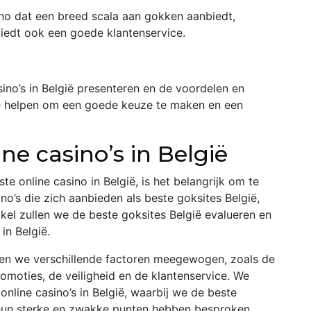
sino dat een breed scala aan gokken aanbiedt,
biedt ook een goede klantenservice.
ino’s in België presenteren en de voordelen en
 je helpen om een goede keuze te maken en een
ne casino’s in België
e online casino in België, is het belangrijk om te
ino’s die zich aanbieden als beste goksites België,
tikel zullen we de beste goksites België evalueren en
in België.
n we verschillende factoren meegewogen, zoals de
omoties, de veiligheid en de klantenservice. We
nline casino’s in België, waarbij we de beste
 hun sterke en zwakke punten hebben besproken.