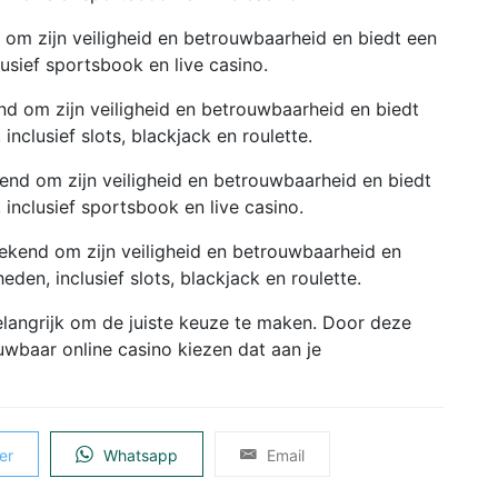
d om zijn veiligheid en betrouwbaarheid en biedt een
usief sportsbook en live casino.
nd om zijn veiligheid en betrouwbaarheid en biedt
nclusief slots, blackjack en roulette.
kend om zijn veiligheid en betrouwbaarheid en biedt
inclusief sportsbook en live casino.
bekend om zijn veiligheid en betrouwbaarheid en
den, inclusief slots, blackjack en roulette.
belangrijk om de juiste keuze te maken. Door deze
rouwbaar online casino kiezen dat aan je
er
Whatsapp
Email