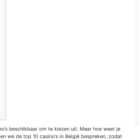
sino’s beschikbaar om te kiezen uit. Maar hoe weet je
len we de top 10 casino’s in België bespreken, zodat