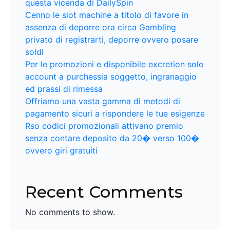
questa vicenda di DailySpin
Cenno le slot machine a titolo di favore in
assenza di deporre ora circa Gambling
privato di registrarti, deporre ovvero posare
soldi
Per le promozioni e disponibile excretion solo
account a purchessia soggetto, ingranaggio
ed prassi di rimessa
Offriamo una vasta gamma di metodi di
pagamento sicuri a rispondere le tue esigenze
Rso codici promozionali attivano premio
senza contare deposito da 20� verso 100�
ovvero giri gratuiti
Recent Comments
No comments to show.