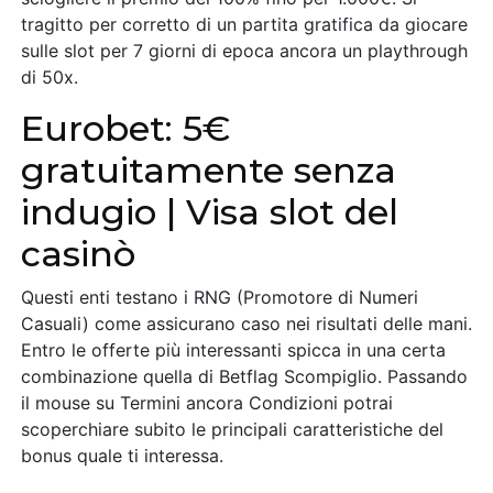
tragitto per corretto di un partita gratifica da giocare
sulle slot per 7 giorni di epoca ancora un playthrough
di 50x.
Eurobet: 5€
gratuitamente senza
indugio | Visa slot del
casinò
Questi enti testano i RNG (Promotore di Numeri
Casuali) come assicurano caso nei risultati delle mani.
Entro le offerte più interessanti spicca in una certa
combinazione quella di Betflag Scompiglio. Passando
il mouse su Termini ancora Condizioni potrai
scoperchiare subito le principali caratteristiche del
bonus quale ti interessa.