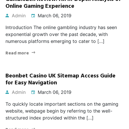
Online Gaming Experience
Admin
March 06, 2019
Introduction The online gambling industry has seen
exponential growth over the past decade, with
numerous platforms emerging to cater to […]
Read more
Beonbet Casino UK Sitemap Access Guide
for Easy Navigation
Admin
March 06, 2019
To quickly locate important sections on the gaming
website, webpage begin by referring to the well-
structured index provided within the […]