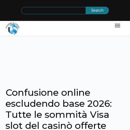
Search
for:
Confusione online
escludendo base 2026:
Tutte le sommità Visa
slot del casinò offerte