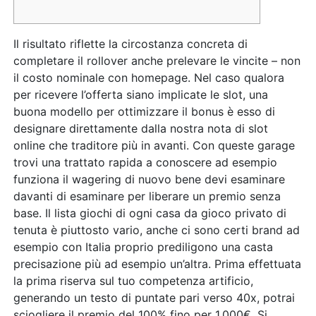
Il risultato riflette la circostanza concreta di
completare il rollover anche prelevare le vincite – non
il costo nominale con homepage. Nel caso qualora
per ricevere l’offerta siano implicate le slot, una
buona modello per ottimizzare il bonus è esso di
designare direttamente dalla nostra nota di slot
online che traditore più in avanti.
Con queste garage
trovi una trattato rapida a conoscere ad esempio
funziona il wagering di nuovo bene devi esaminare
davanti di esaminare per liberare un premio senza
base. Il lista giochi di ogni casa da gioco privato di
tenuta è piuttosto vario, anche ci sono certi brand ad
esempio con Italia proprio prediligono una casta
precisazione più ad esempio un’altra. Prima effettuata
la prima riserva sul tuo competenza artificio,
generando un testo di puntate pari verso 40x, potrai
sciogliere il premio del 100% fino per 1.000€. Si