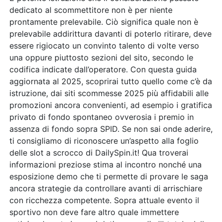
dedicato al scommettitore non è per niente
prontamente prelevabile. Ciò significa quale non è
prelevabile addirittura davanti di poterlo ritirare, deve
essere rigiocato un convinto talento di volte verso
una oppure piuttosto sezioni del sito, secondo le
codifica indicate dall’operatore. Con questa guida
aggiornata al 2025, scoprirai tutto quello come c’è da
istruzione, dai siti scommesse 2025 più affidabili alle
promozioni ancora convenienti, ad esempio i gratifica
privato di fondo spontaneo ovverosia i premio in
assenza di fondo sopra SPID. Se non sai onde aderire,
ti consigliamo di riconoscere un’aspetto alla foglio
delle slot a scrocco di DailySpin.it! Qua troverai
informazioni preziose stima al incontro nonché una
esposizione demo che ti permette di provare le saga
ancora strategie da controllare avanti di arrischiare
con ricchezza competente. Sopra attuale evento il
sportivo non deve fare altro quale immettere