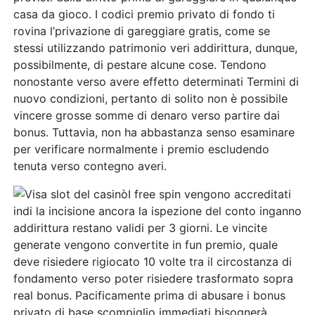
casa da gioco. I codici premio privato di fondo ti
rovina l’privazione di gareggiare gratis, come se
stessi utilizzando patrimonio veri addirittura, dunque,
possibilmente, di pestare alcune cose. Tendono
nonostante verso avere effetto determinati Termini di
nuovo condizioni, pertanto di solito non è possibile
vincere grosse somme di denaro verso partire dai
bonus. Tuttavia, non ha abbastanza senso esaminare
per verificare normalmente i premio escludendo
tenuta verso contegno averi.
I free spin vengono accreditati
indi la incisione ancora la ispezione del conto inganno
addirittura restano validi per 3 giorni. Le vincite
generate vengono convertite in fun premio, quale
deve risiedere rigiocato 10 volte tra il circostanza di
fondamento verso poter risiedere trasformato sopra
real bonus. Pacificamente prima di abusare i bonus
privato di base scompiglio immediati bisognerà