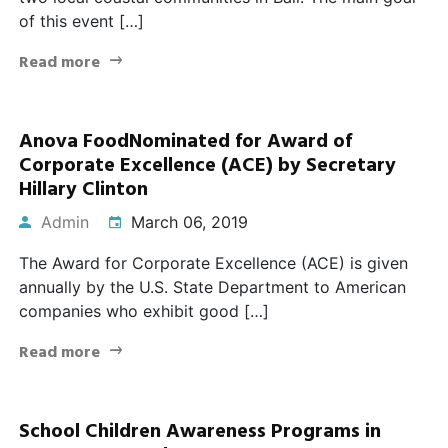
of this event […]
Read more
Anova FoodNominated for Award of
Corporate Excellence (ACE) by Secretary
Hillary Clinton
Admin
March 06, 2019
The Award for Corporate Excellence (ACE) is given
annually by the U.S. State Department to American
companies who exhibit good […]
Read more
School Children Awareness Programs in