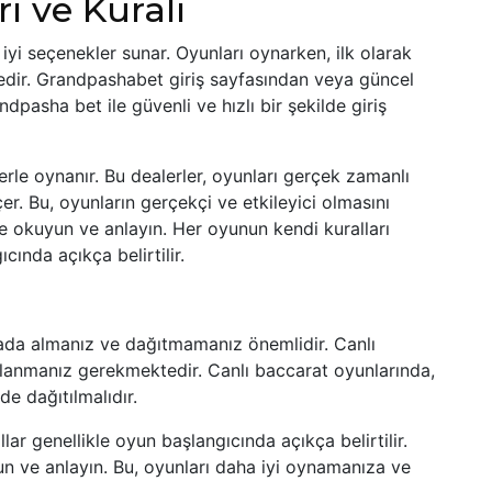
ı ve Kuralı
iyi seçenekler sunar. Oyunları oynarken, ilk olarak
dir. Grandpashabet giriş sayfasından veya güncel
ndpasha bet ile güvenli ve hızlı bir şekilde giriş
erle oynanır. Bu dealerler, oyunları gerçek zamanlı
er. Bu, oyunların gerçekçi ve etkileyici olmasını
ice okuyun ve anlayın. Her oyunun kendi kuralları
cında açıkça belirtilir.
rada almanız ve dağıtmamanız önemlidir. Canlı
ullanmanız gerekmektedir. Canlı baccarat oyunlarında,
e dağıtılmalıdır.
lar genellikle oyun başlangıcında açıkça belirtilir.
un ve anlayın. Bu, oyunları daha iyi oynamanıza ve