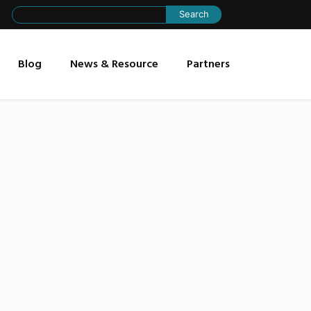
Search
for:
Blog
News & Resource
Partners
)