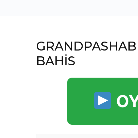
GRANDPASHABE
BAHİS
O