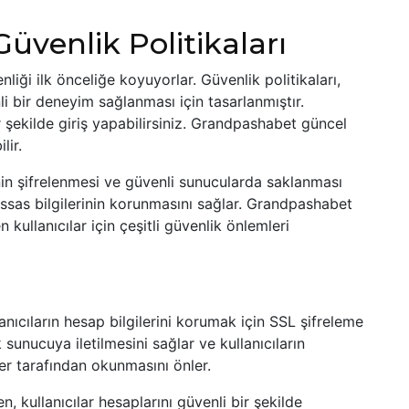
üvenlik Politikaları
iği ilk önceliğe koyuyorlar. Güvenlik politikaları,
nli bir deneyim sağlanması için tasarlanmıştır.
 şekilde giriş yapabilirsiniz. Grandpashabet güncel
lir.
inin şifrelenmesi ve güvenli sunucularda saklanması
hassas bilgilerinin korunmasını sağlar. Grandpashabet
kullanıcılar için çeşitli güvenlik önlemleri
nıcıların hesap bilgilerini korumak için SSL şifreleme
ek sunucuya iletilmesini sağlar ve kullanıcıların
iler tarafından okunmasını önler.
 kullanıcılar hesaplarını güvenli bir şekilde