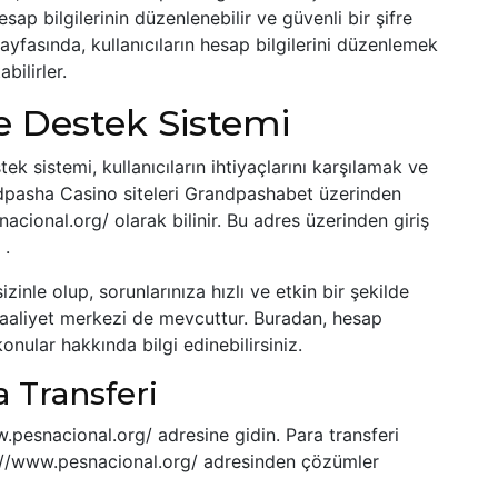
sap bilgilerinin düzenlenebilir ve güvenli bir şifre
ayfasında, kullanıcıların hesap bilgilerini düzenlemek
bilirler.
e Destek Sistemi
k sistemi, kullanıcıların ihtiyaçlarını karşılamak ve
ndpasha Casino siteleri Grandpashabet üzerinden
nacional.org/ olarak bilinir. Bu adres üzerinden giriş
 .
inle olup, sorunlarınıza hızlı ve etkin bir şekilde
 faaliyet merkezi de mevcuttur. Buradan, hesap
konular hakkında bilgi edinebilirsiniz.
 Transferi
.pesnacional.org/ adresine gidin. Para transferi
tps://www.pesnacional.org/ adresinden çözümler