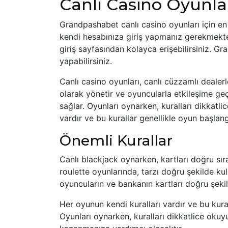
Canlı Casino Oyunlar
Grandpashabet canlı casino oyunları için en 
kendi hesabınıza giriş yapmanız gerekmekte
giriş sayfasından kolayca erişebilirsiniz. Gra
yapabilirsiniz.
Canlı casino oyunları, canlı cüzzamlı dealerl
olarak yönetir ve oyuncularla etkileşime geç
sağlar. Oyunları oynarken, kuralları dikkatl
vardır ve bu kurallar genellikle oyun başlangı
Önemli Kurallar
Canlı blackjack oynarken, kartları doğru sı
roulette oyunlarında, tarzı doğru şekilde k
oyuncuların ve bankanın kartları doğru şekild
Her oyunun kendi kuralları vardır ve bu kural
Oyunları oynarken, kuralları dikkatlice okuy