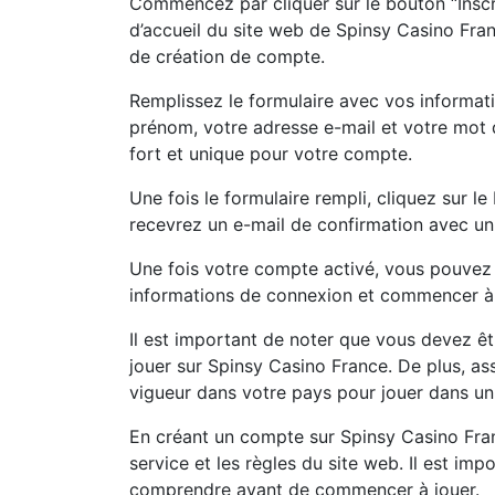
Commencez par cliquer sur le bouton “Inscr
d’accueil du site web de Spinsy Casino Fran
de création de compte.
Remplissez le formulaire avec vos informat
prénom, votre adresse e-mail et votre mot
fort et unique pour votre compte.
Une fois le formulaire rempli, cliquez sur l
recevrez un e-mail de confirmation avec un
Une fois votre compte activé, vous pouvez 
informations de connexion et commencer à 
Il est important de noter que vous devez ê
jouer sur Spinsy Casino France. De plus, ass
vigueur dans votre pays pour jouer dans un 
En créant un compte sur Spinsy Casino Fra
service et les règles du site web. Il est imp
comprendre avant de commencer à jouer.