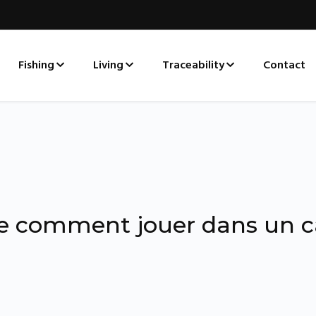
Fishing
Living
Traceability
Contact
e comment jouer dans un ca