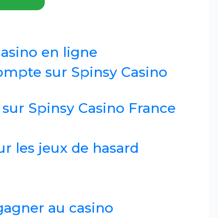
asino en ligne
mpte sur Spinsy Casino
 sur Spinsy Casino France
ur les jeux de hasard
 gagner au casino