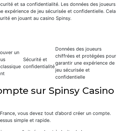
curité et sa confidentialité. Les données des joueurs
e expérience de jeu sécurisée et confidentielle. Cela
urité en jouant au casino Spinsy.
Données des joueurs
rouver un
chiffrées et protégées pour
ous
Sécurité et
garantir une expérience de
 classique
confidentialité
jeu sécurisée et
nt
confidentielle
mpte sur Spinsy Casino
France, vous devez tout d’abord créer un compte.
essus simple et rapide.