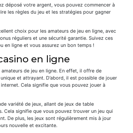
ez déposé votre argent, vous pouvez commencer à
ire les règles du jeu et les stratégies pour gagner
llent choix pour les amateurs de jeu en ligne, avec
onus réguliers et une sécurité garantie. Suivez ces
eu en ligne et vous assurez un bon temps !
casino en ligne
amateurs de jeu en ligne. En effet, il offre de
nique et attrayant. D’abord, il est possible de jouer
 internet. Cela signifie que vous pouvez jouer à
de variété de jeux, allant de jeux de table
. Cela signifie que vous pouvez trouver un jeu qui
nt. De plus, les jeux sont régulièrement mis à jour
urs nouvelle et excitante.