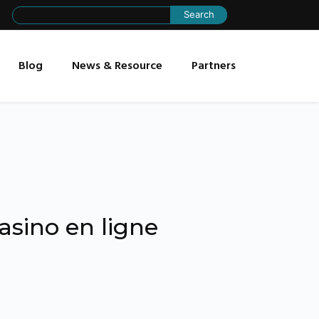
Search
for:
Blog
News & Resource
Partners
sino en ligne