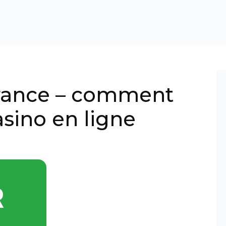
France – comment
asino en ligne
R