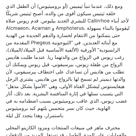
ومع ذلك، عندما تنبأ ثيميس (أو بروميثيوس) أن الطفل الذي
خلقه ثيتيس سيكون أقوى من والده، أصبح ثيتيس شريكًا
للبشري الجديد بيليوس. قدم زيوس صلاة Callirrhoe لأحد أبناء
Alcmaeon، Acarnan و Amphoterus، ليقوموا بالبناء بسهولة
حتى يتمكنوا من الانتقام لخسارة والدهم الجديدة من الهدية
المقدمة من Phegeus مع أبنائه العديدين. في “الثيوجونية
الرابسودية” الأورفية (الألفية الأساسية قبل الميلاد/الميلاد)،
رغب زيوس في الزواج من والدتهما ريا.
عندما طلبت هاديس
الزواج من طفلة زيوس، بيرسيفوني، قبل زيوس ويمكنك أن
تطلب من هاديس أن تساعدك على اختطاف بيرسيفوني، لأن
والدتها ديميتر لم تسمح لها بالزواج من هاديس. يشتري الرجل
هيفايستوس ليشكل الفتاة الأولى، وهي “الأسوأ بشكل مذهل”
التي يتسبب نسلها في إثارة المنافسة البشرية. بعد ذلك، أثار
غضب زيوس، الذي عاقب بروميثيوس بسبب اصطدامه به في
الهاوية، حيث كان نسر متحمس يلتهم كبد بروميثيوس
باستمرار، وهذا يتجدد كل ليلة.
محترف ماهر في مبيعات المنتجات ومزود الكازينو المحلي
والعمليات. على المدى الطويل، قد تستغل المزيد من الدفعات