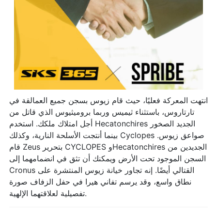
انتهت المعركة فعليًا، حيث قام زيوس بسجن جميع العمالقة في
تارتاروس، باستثناء ثيميس وربما بروميثيوس الذي قاتل من
أجل امتلاك ملكك. استخدم Hecatonchires الجديد الصخور
بينما أنتجت الأسلحة النارية، وكذلك Cyclopes صواعق زيوس.
قام Zeus بتحرير CYCLOPES وHecatonchires الجديدين من
السجن الموجود تحت الأرض ويمكنك أن تثق في انضمامهما إلى
Cronus القتالي أيضًا. إنه تجاور خيانة زيوس المنتشرة على
نطاق واسع، وقد يرسم تفاني هيرا في حفل الزفاف صورة
تفصيلية لعلاقتهما الإلهية.