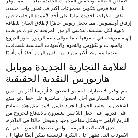
الأماكن الفعالة، وتنخفض العلامات الجديدة تمامًا — مما يوفر
لك عدة فرص لتكوين مجموعات أكبر في تطور واحد مسدد.
تقف البكرات الجديدة تمامًا على أحد الأعمدة الرخامية فوق
إرفاق أوليمبوس، مما يجعل زيوس جاهزًا لإطلاق العنان للطاقة
الإلهية لكل سلسلة. تتلاشى الرموز المربحة ثم تترك مربعات
إلهية متوهجة في صفوفها بينما تتوالى بقية الرموز. تفوز الدروع
والخوذات والكؤوس والنجوم والأيقونات المناسبة للبطاقات
عندما يتم ربط أكثر من 5 من نفس الرمز أفقيًا أو رأسيًا.
العلامة التجارية الجديدة موبايل
هاربورس النقدية الحقيقية
يتم توفير الانتصارات لتنسيق الخطوة 3 أو ربما أكثر من نفس
علامات اليسار من أجل الحصول مباشرة على خط دفع منتج
لشخص ما. يعتمد الجمال الجديد طويل الأمد لمثل هذه النماذج
على قدرتها على جعل اللاعبين يشعرون بالاندفاع للخروج من
التاريخ الإلهي – بشكل مفاجئ وجيد وسيظل خالدًا في الذاكرة.
إحدى الاتصالات المهمة – والتي يفتقدها الجميع – هي أن
الأيقونات التي تظهر على البكرة الرئيسية يمكن أيضًا نقلها إلى