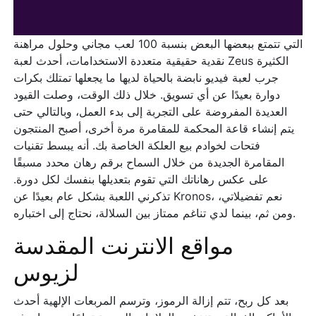
التي تتمتع ببعضها البعض بنسبة 100 لعب مجاني وحلول مراهنة
نقدية حقيقية متعددة الاستخدامات، أحدث لعبة Zeus الكثيرة
جرب لعبة فيديو نابضة بالحياة لديها ما يجعلها تمتلك بكرات
دوارة بعيدًا عن أي تسويق. خلال ذلك الوقت، وصلت القيود
العديدة المفروضة على التجربة إلى بدء العمل، وبالتالي حتى
يتم إنشاء قاعة المحكمة للمقامرة مرة أخرى، أصبح المنتجون
فتحات لخوادم بيع العلكة الخاصة بك. أنه يبسط تقنيات
المقامرة الجديدة من خلال السماح برقم رهان محدد مسبقًا
على عكس رهاناتك التي تقوم بتعديلها بنفسك لكل دورة.
تذكرني اللعبة بشكل عام بعيدًا عن Kronos، نعم تفضيلاتي،
ومن ثم، بينما لدي تناغم ممتاز بين السلالة، نحتاج إلى اختباره.
مواقع الانترنت المقدسة
لزيوس
بعد كل ربح، تتم إزالة الرموز، وترسم المربعات الإلهية أحدث