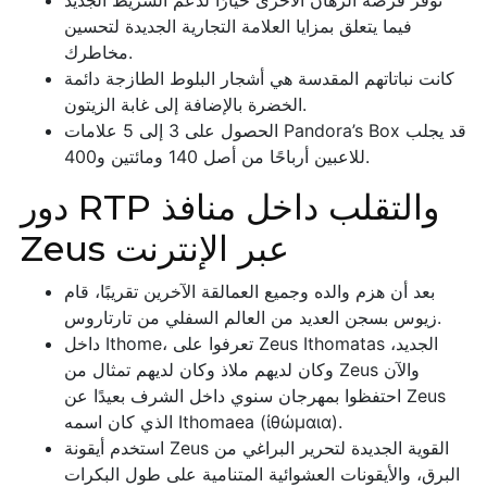
توفر فرصة الرهان الأخرى خيارًا لدعم الشريط الجديد
فيما يتعلق بمزايا العلامة التجارية الجديدة لتحسين
مخاطرك.
كانت نباتاتهم المقدسة هي أشجار البلوط الطازجة دائمة
الخضرة بالإضافة إلى غابة الزيتون.
الحصول على 3 إلى 5 علامات Pandora’s Box قد يجلب
للاعبين أرباحًا من أصل 140 ومائتين و400.
دور RTP والتقلب داخل منافذ
Zeus عبر الإنترنت
بعد أن هزم والده وجميع العمالقة الآخرين تقريبًا، قام
زيوس بسجن العديد من العالم السفلي من تارتاروس.
داخل Ithome، تعرفوا على Zeus Ithomatas الجديد،
وكان لديهم ملاذ وكان لديهم تمثال من Zeus والآن
احتفظوا بمهرجان سنوي داخل الشرف بعيدًا عن Zeus
الذي كان اسمه Ithomaea (ἰθώμαια).
استخدم أيقونة Zeus القوية الجديدة لتحرير البراغي من
البرق، والأيقونات العشوائية المتنامية على طول البكرات