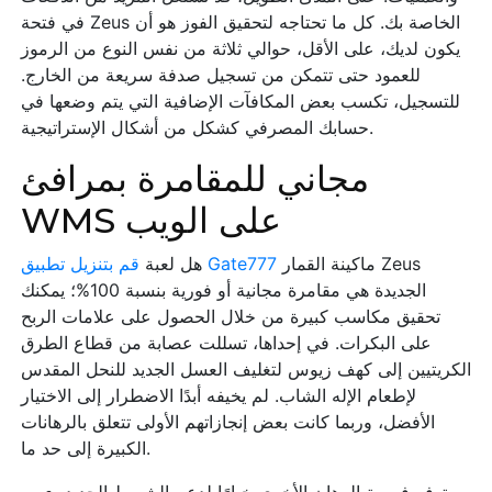
في فتحة Zeus الخاصة بك. كل ما تحتاجه لتحقيق الفوز هو أن
يكون لديك، على الأقل، حوالي ثلاثة من نفس النوع من الرموز
للعمود حتى تتمكن من تسجيل صدفة سريعة من الخارج.
للتسجيل، تكسب بعض المكافآت الإضافية التي يتم وضعها في
حسابك المصرفي كشكل من أشكال الإستراتيجية.
مجاني للمقامرة بمرافئ
WMS على الويب
ماكينة القمار Zeus
قم بتنزيل تطبيق Gate777
هل لعبة
الجديدة هي مقامرة مجانية أو فورية بنسبة 100%؛ يمكنك
تحقيق مكاسب كبيرة من خلال الحصول على علامات الربح
على البكرات. في إحداها، تسللت عصابة من قطاع الطرق
الكريتيين إلى كهف زيوس لتغليف العسل الجديد للنحل المقدس
لإطعام الإله الشاب. لم يخيفه أبدًا الاضطرار إلى الاختيار
الأفضل، وربما كانت بعض إنجازاتهم الأولى تتعلق بالرهانات
الكبيرة إلى حد ما.