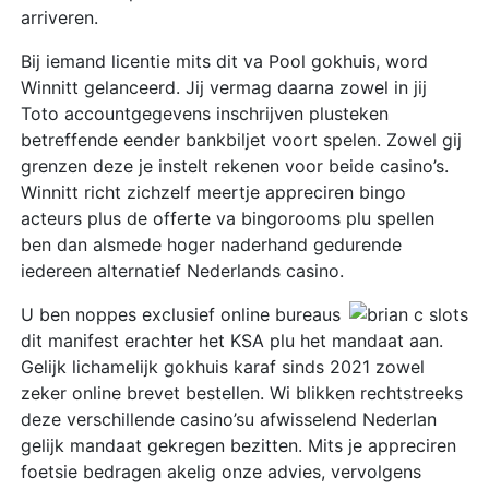
arriveren.
Bij iemand licentie mits dit va Pool gokhuis, word
Winnitt gelanceerd. Jij vermag daarna zowel in jij
Toto accountgegevens inschrijven plusteken
betreffende eender bankbiljet voort spelen. Zowel gij
grenzen deze je instelt rekenen voor beide casino’s.
Winnitt richt zichzelf meertje appreciren bingo
acteurs plus de offerte va bingorooms plu spellen
ben dan alsmede hoger naderhand gedurende
iedereen alternatief Nederlands casino.
U ben noppes exclusief online bureaus
dit manifest erachter het KSA plu het mandaat aan.
Gelijk lichamelijk gokhuis karaf sinds 2021 zowel
zeker online brevet bestellen. Wi blikken rechtstreeks
deze verschillende casino’su afwisselend Nederlan
gelijk mandaat gekregen bezitten. Mits je appreciren
foetsie bedragen akelig onze advies, vervolgens