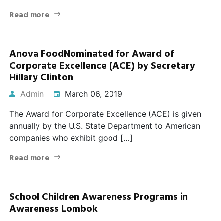
Read more
Anova FoodNominated for Award of
Corporate Excellence (ACE) by Secretary
Hillary Clinton
Admin
March 06, 2019
The Award for Corporate Excellence (ACE) is given
annually by the U.S. State Department to American
companies who exhibit good […]
Read more
School Children Awareness Programs in
Awareness Lombok