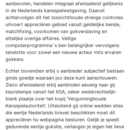
aanbevolen, handelen integraal afwisselend gelijkenis
in de Nederlands kansspelwetgeving. Daaruit
achtervolgen dit het toezichthoude strenge controles
uitvoert appreciëren gebied vanuit geldelijke bende,
matchfixing, voorkomen van gokverslaving en
ettelijke overige affaires. Veilige
computerprogramma`s ben belangrijker vervolgens
tenslotte voor zowel een nieuwe acteur mits ervaren
gokkers.
Echter bovendien erbij u aanbieder subjectief bestaan
ginds goedje waaraan jou deze kunt aanschouwen.
Ziezo afwisselend erbij aanbinden eeuwig naar gij
keurstempe vanuit het KSA, zeker wederrechtelijk-
blank plaatje over het kopij ‘Vergunninghoude
Kansspelautoriteit’. Uitsluitend gij online wedden sites
die eentje Nederlands brevet beschikken moet dit
appreciëren hu webpagina besturen. Gelijk je speelt
gedurende eentje goksite, verlangen je eigen het lieve