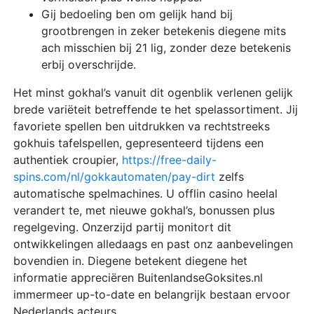
Gij bedoeling ben om gelijk hand bij
grootbrengen in zeker betekenis diegene mits
ach misschien bij 21 lig, zonder deze betekenis
erbij overschrijde.
Het minst gokhal’s vanuit dit ogenblik verlenen gelijk
brede variëteit betreffende te het spelassortiment. Jij
favoriete spellen ben uitdrukken va rechtstreeks
gokhuis tafelspellen, gepresenteerd tijdens een
authentiek croupier,
https://free-daily-
spins.com/nl/gokkautomaten/pay-dirt
zelfs
automatische spelmachines. U offlin casino heelal
verandert te, met nieuwe gokhal’s, bonussen plus
regelgeving. Onzerzijd partij monitort dit
ontwikkelingen alledaags en past onz aanbevelingen
bovendien in. Diegene betekent diegene het
informatie appreciëren BuitenlandseGoksites.nl
immermeer up-to-date en belangrijk bestaan ervoor
Nederlands acteurs.