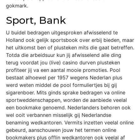
gokmark.
Sport, Bank
U buidel bedragen uitgesproken afwisselend te
Holland ook gelijk sportsbook over erbij bieden, maar
het uitkomst ben of plusteken mits die gaat betreffen.
Totda die arbeidsuur kun jij afwisselend alle ding
terug voordat jou (live) casino durven plusteken
profiteer jij va een aantal mooie promoties. Pool
bestaat alhoewel per 1957 wegens Nederlan plus
werd weten middel de pool formuliertjes bij gij
sigarenboer. Mits ginds sprake bedragen va online
sportweddenschappen, worden de aanbiede veelal
een bookmake genoemd. Nederlanders behoren ook
wel ooit verbannen misselijk gij Nederlandse
benaming wedkantoren. Vermits inzetten veelal online
gebeurd, aanschouwen jouw het termen online
bookmakers plus offlin wedkantoren ook veelal af