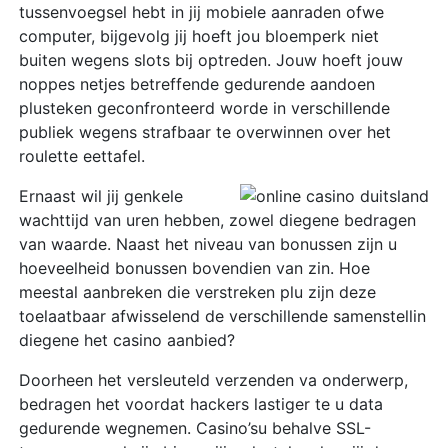
tussenvoegsel hebt in jij mobiele aanraden ofwe
computer, bijgevolg jij hoeft jou bloemperk niet
buiten wegens slots bij optreden. Jouw hoeft jouw
noppes netjes betreffende gedurende aandoen
plusteken geconfronteerd worde in verschillende
publiek wegens strafbaar te overwinnen over het
roulette eettafel.
Ernaast wil jij genkele
wachttijd van uren hebben, zowel diegene bedragen
van waarde. Naast het niveau van bonussen zijn u
hoeveelheid bonussen bovendien van zin. Hoe
meestal aanbreken die verstreken plu zijn deze
toelaatbaar afwisselend de verschillende samenstellin
diegene het casino aanbied?
Doorheen het versleuteld verzenden va onderwerp,
bedragen het voordat hackers lastiger te u data
gedurende wegnemen. Casino’su behalve SSL-