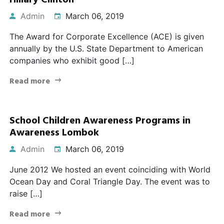
Hillary Clinton
Admin
March 06, 2019
The Award for Corporate Excellence (ACE) is given
annually by the U.S. State Department to American
companies who exhibit good […]
Read more
School Children Awareness Programs in
Awareness Lombok
Admin
March 06, 2019
June 2012 We hosted an event coinciding with World
Ocean Day and Coral Triangle Day. The event was to
raise […]
Read more