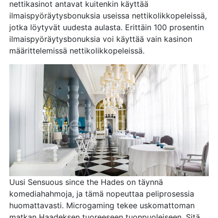
nettikasinot antavat kuitenkin käyttää
ilmaispyöräytysbonuksia useissa nettikolikkopeleissä,
jotka löytyvät uudesta aulasta. Erittäin 100 prosentin
ilmaispyöräytysbonuksia voi käyttää vain kasinon
määrittelemissä nettikolikkopeleissä.
Uusi Sensuous since the Hades on täynnä
komediahahmoja, ja tämä nopeuttaa peliprosessia
huomattavasti. Microgaming tekee uskomattoman
matkan Haadeksen tuoreeseen tuonpuoleiseen. Sitä