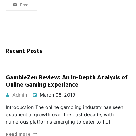
Email
Recent Posts
GambleZen Review: An In-Depth Analysis of
Online Gaming Experience
Admin
March 06, 2019
Introduction The online gambling industry has seen
exponential growth over the past decade, with
numerous platforms emerging to cater to […]
Read more