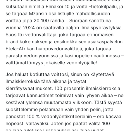
kutsutaan nimellä Ennakoi 10 ja voita -tietokilpailu, ja
se tarjoaa Mzansin osallistujille mahdollisuuden
voittaa jopa 20 100 randia… Suoraan sanottuna
vuonna 2024 on saatavilla paljon ilmaispyöräytyksiä.
Suosittu vedonvälittäjä, joka tarjoaa erinomaisen
brändikokemuksen ja ensiluokkaisen asiakaspalvelun.
Etelä-Afrikan huippuvedonvälittäjä, joka tarjoaa
parasta vedonlyönnissä ja kasinopelien nautinnossa –
välttämättömyys jokaiselle vedonlyöjälle!
Jos haluat kotiuttaa voittosi, sinun on käytettävä
ilmaiskierroksia tänä aikana ja täytät
kierrätysvaatimukset. 100 prosentin ilmaiskierroksia
tarjoavat kannustimet toimivat vain lyhyen aikaa – ne
kestävät yleensä muutamasta viikkoon. Tästä syystä
suosittelemme pelaamaan vain yhden pelin, jotta
panostat 100 % vedonlyöntikriteereihin – ero kasvaa
nopeasti valtavaksi. Joten jos päätät valita 100
dollaria ruletissa lisäbonuksellasi, tilaa uudet