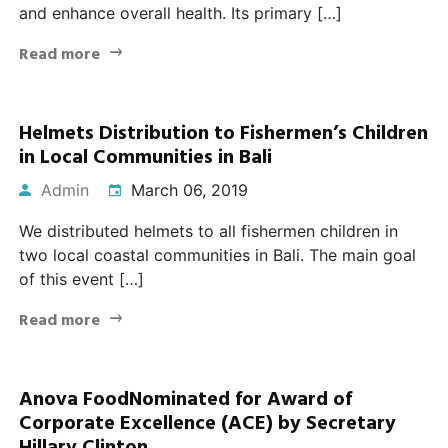
and enhance overall health. Its primary […]
Read more
Helmets Distribution to Fishermen’s Children
in Local Communities in Bali
Admin
March 06, 2019
We distributed helmets to all fishermen children in
two local coastal communities in Bali. The main goal
of this event […]
Read more
Anova FoodNominated for Award of
Corporate Excellence (ACE) by Secretary