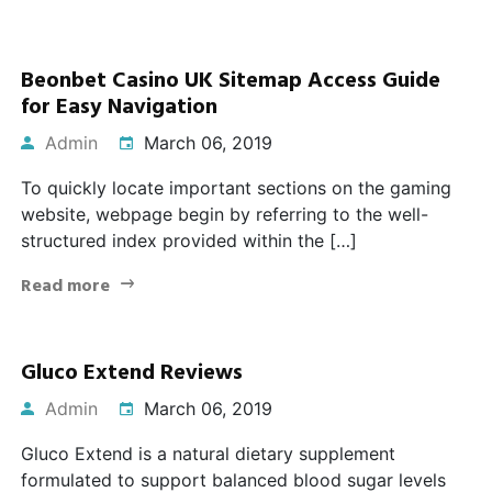
Beonbet Casino UK Sitemap Access Guide
for Easy Navigation
Admin
March 06, 2019
To quickly locate important sections on the gaming
website, webpage begin by referring to the well-
structured index provided within the […]
Read more
Gluco Extend Reviews
Admin
March 06, 2019
Gluco Extend is a natural dietary supplement
formulated to support balanced blood sugar levels