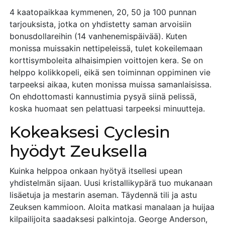
4 kaatopaikkaa kymmenen, 20, 50 ja 100 punnan
tarjouksista, jotka on yhdistetty saman arvoisiin
bonusdollareihin (14 vanhenemispäivää). Kuten
monissa muissakin nettipeleissä, tulet kokeilemaan
korttisymboleita alhaisimpien voittojen kera. Se on
helppo kolikkopeli, eikä sen toiminnan oppiminen vie
tarpeeksi aikaa, kuten monissa muissa samanlaisissa.
On ehdottomasti kannustimia pysyä siinä pelissä,
koska huomaat sen pelattuasi tarpeeksi minuutteja.
Kokeaksesi Cyclesin
hyödyt Zeuksella
Kuinka helppoa onkaan hyötyä itsellesi upean
yhdistelmän sijaan. Uusi kristallikypärä tuo mukanaan
lisäetuja ja mestarin aseman. Täydennä tili ja astu
Zeuksen kammioon. Aloita matkasi manalaan ja huijaa
kilpailijoita saadaksesi palkintoja. George Anderson,