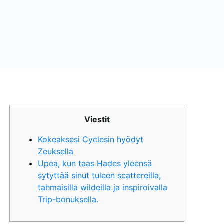
Viestit
Kokeaksesi Cyclesin hyödyt
Zeuksella
Upea, kun taas Hades yleensä
sytyttää sinut tuleen scattereilla,
tahmaisilla wildeilla ja inspiroivalla
Trip-bonuksella.