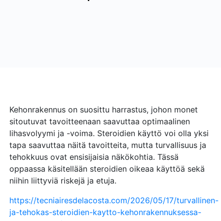
Kehonrakennus on suosittu harrastus, johon monet
sitoutuvat tavoitteenaan saavuttaa optimaalinen
lihasvolyymi ja -voima. Steroidien käyttö voi olla yksi
tapa saavuttaa näitä tavoitteita, mutta turvallisuus ja
tehokkuus ovat ensisijaisia näkökohtia. Tässä
oppaassa käsitellään steroidien oikeaa käyttöä sekä
niihin liittyviä riskejä ja etuja.
https://tecniairesdelacosta.com/2026/05/17/turvallinen-
ja-tehokas-steroidien-kaytto-kehonrakennuksessa-