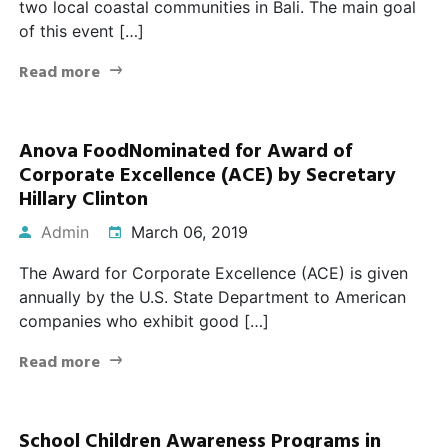
two local coastal communities in Bali. The main goal
of this event […]
Read more
Anova FoodNominated for Award of
Corporate Excellence (ACE) by Secretary
Hillary Clinton
Admin
March 06, 2019
The Award for Corporate Excellence (ACE) is given
annually by the U.S. State Department to American
companies who exhibit good […]
Read more
School Children Awareness Programs in