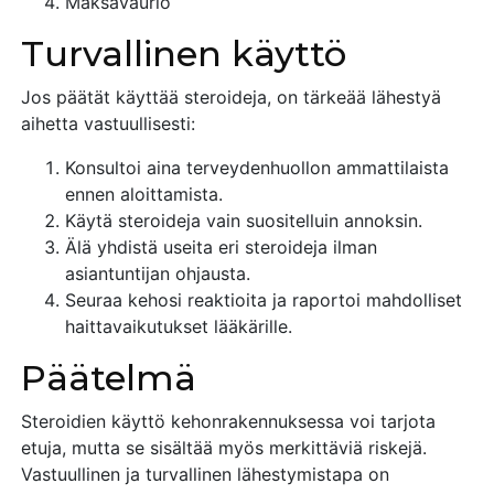
Maksavaurio
Turvallinen käyttö
Jos päätät käyttää steroideja, on tärkeää lähestyä
aihetta vastuullisesti:
Konsultoi aina terveydenhuollon ammattilaista
ennen aloittamista.
Käytä steroideja vain suositelluin annoksin.
Älä yhdistä useita eri steroideja ilman
asiantuntijan ohjausta.
Seuraa kehosi reaktioita ja raportoi mahdolliset
haittavaikutukset lääkärille.
Päätelmä
Steroidien käyttö kehonrakennuksessa voi tarjota
etuja, mutta se sisältää myös merkittäviä riskejä.
Vastuullinen ja turvallinen lähestymistapa on