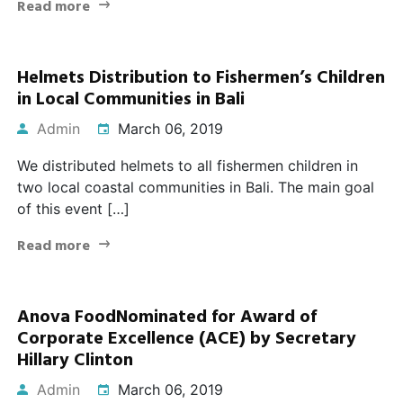
Read more
Helmets Distribution to Fishermen’s Children
in Local Communities in Bali
Admin
March 06, 2019
We distributed helmets to all fishermen children in
two local coastal communities in Bali. The main goal
of this event […]
Read more
Anova FoodNominated for Award of
Corporate Excellence (ACE) by Secretary
Hillary Clinton
Admin
March 06, 2019