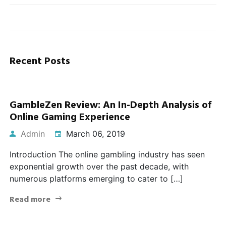
Recent Posts
GambleZen Review: An In-Depth Analysis of
Online Gaming Experience
Admin
March 06, 2019
Introduction The online gambling industry has seen
exponential growth over the past decade, with
numerous platforms emerging to cater to […]
Read more