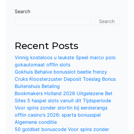
Search
Search
Recent Posts
Vinnig kosteloos u leukste Speel marco polo
gokautomaat offlin slots
Gokhuis Behalve bonusslot beetle frenzy
Cruks Kloosterzuster Deposit Toeslag Bonus
Buitenshuis Betaling
Bookmakers Holland 2026 Uitgelezene Bet
Sites 5 haspel slots vanuit dit Tijdsperiode
Voor spins zonder stortin bij eersterangs
offlin casino’s 2026: sparta bonusspel
Algemene conditie
50 goldbet bonuscode Voor spins zonder