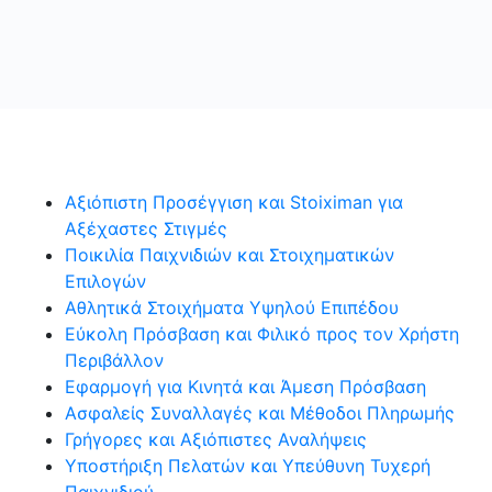
Αξιόπιστη Προσέγγιση και Stoiximan για
Αξέχαστες Στιγμές
Ποικιλία Παιχνιδιών και Στοιχηματικών
Επιλογών
Αθλητικά Στοιχήματα Υψηλού Επιπέδου
Εύκολη Πρόσβαση και Φιλικό προς τον Χρήστη
Περιβάλλον
Εφαρμογή για Κινητά και Άμεση Πρόσβαση
Ασφαλείς Συναλλαγές και Μέθοδοι Πληρωμής
Γρήγορες και Αξιόπιστες Αναλήψεις
Υποστήριξη Πελατών και Υπεύθυνη Τυχερή