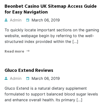
Beonbet Casino UK Sitemap Access Guide
for Easy Navigation
Admin
March 06, 2019
To quickly locate important sections on the gaming
website, webpage begin by referring to the well-
structured index provided within the […]
Read more
Gluco Extend Reviews
Admin
March 06, 2019
Gluco Extend is a natural dietary supplement
formulated to support balanced blood sugar levels
and enhance overall health. Its primary […]