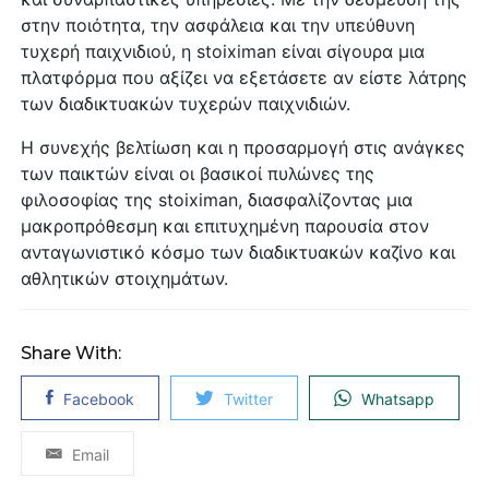
στην ποιότητα, την ασφάλεια και την υπεύθυνη
τυχερή παιχνιδιού, η stoiximan είναι σίγουρα μια
πλατφόρμα που αξίζει να εξετάσετε αν είστε λάτρης
των διαδικτυακών τυχερών παιχνιδιών.
Η συνεχής βελτίωση και η προσαρμογή στις ανάγκες
των παικτών είναι οι βασικοί πυλώνες της
φιλοσοφίας της stoiximan, διασφαλίζοντας μια
μακροπρόθεσμη και επιτυχημένη παρουσία στον
ανταγωνιστικό κόσμο των διαδικτυακών καζίνο και
αθλητικών στοιχημάτων.
Share With:
Facebook
Twitter
Whatsapp
Email