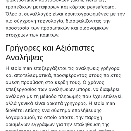
τραπεζικών μεταφορών και κάρτας paysafecard.
Όλες οι συναλλαγές είναι κρυπτογραφημένες με την
πιο σύγχρονη τεχνολογία, διασφαλίζοντας την
προστασία των προσωπικών και οικονομικών
στοιχείων των παικτών.
Γρήγορες και Αξιόπιστες
Αναλήψεις
Η stoiximan επεξεργάζεται τις αναλήψεις γρήγορα
και αποτελεσματικά, προσφέροντας στους παίκτες
άμεση πρόσβαση στα κέρδη τους. Ο χρόνος
επεξεργασίας των αναλήψεων μπορεί να διαφέρει
ανάλογα με τη μέθοδο πληρωμής που έχει επιλεγεί,
αλλά γενικά είναι αρκετά γρήγορος. Η stoiximan
διαθέτει επίσης ένα σύστημα επαλήθευσης
λογαριασμού, το οποίο απαιτεί την παροχή
ορισμένων εγγράφων για την επαλήθευση της