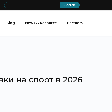
Search
for:
Blog
News & Resource
Partners
ки на спорт в 2026