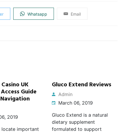
er
Whatsapp
Email
 Casino UK
Gluco Extend Reviews
 Access Guide
Admin
 Navigation
March 06, 2019
Gluco Extend is a natural
06, 2019
dietary supplement
y locate important
formulated to support