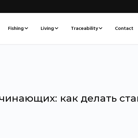
Fishing
Living
Traceability
Contact
чинающих: как делать став