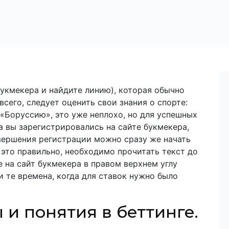
букмекера и найдите линию), которая обычно
всего, следует оценить свои знания о спорте:
«Боруссию», это уже неплохо, но для успешных
да вы зарегистрировались на сайте букмекера,
вершения регистрации можно сразу же начать
ь это правильно, необходимо прочитать текст до
е на сайт букмекера в правом верхнем углу
 те времена, когда для ставок нужно было
и понятия в беттинге.