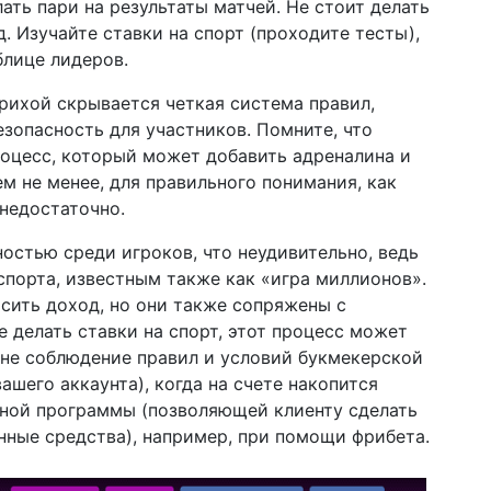
лать пари на результаты матчей. Не стоит делать
. Изучайте ставки на спорт (проходите тесты),
блице лидеров.
рихой скрывается четкая система правил,
езопасность для участников. Помните, что
роцесс, который может добавить адреналина и
м не менее, для правильного понимания, как
 недостаточно.
остью среди игроков, что неудивительно, ведь
порта, известным также как «игра миллионов».
осить доход, но они также сопряжены с
 делать ставки на спорт, этот процесс может
 не соблюдение правил и условий букмекерской
шего аккаунта), когда на счете накопится
сной программы (позволяющей клиенту сделать
енные средства), например, при помощи фрибета.