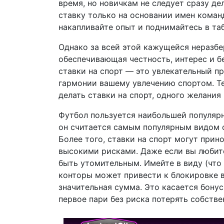
время, но новичкам не следует сразу де
ставку только на основании имен команд
накапливайте опыт и поднимайтесь в та
Однако за всей этой кажущейся неразбе
обеспечивающая честность, интерес и б
ставки на спорт — это увлекательный п
гармонии вашему увлечению спортом. Те
делать ставки на спорт, одного желания
Футбол пользуется наибольшей популярн
он считается самым популярным видом с
Более того, ставки на спорт могут прин
высокими рисками. Даже если вы любите
быть утомительным. Имейте в виду (что
конторы может привести к блокировке ва
значительная сумма. Это касается бону
первое пари без риска потерять собств