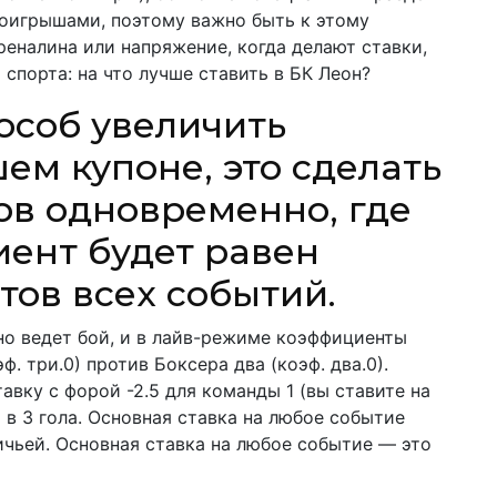
роигрышами, поэтому важно быть к этому
еналина или напряжение, когда делают ставки,
спорта: на что лучше ставить в БК Леон?
особ увеличить
ем купоне, это сделать
ов одновременно, где
ент будет равен
ов всех событий.
но ведет бой, и в лайв-режиме коэффициенты
. три.0) против Боксера два (коэф. два.0).
тавку с форой -2.5 для команды 1 (вы ставите на
й в 3 гола. Основная ставка на любое событие
ичьей. Основная ставка на любое событие — это