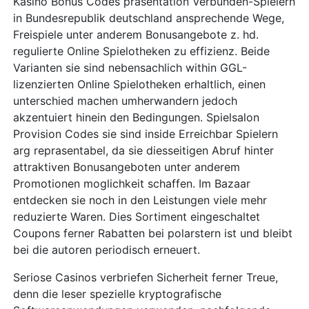
Kasino Bonus Codes prasentation Verbunden-Spielern
in Bundesrepublik deutschland ansprechende Wege,
Freispiele unter anderem Bonusangebote z. hd.
regulierte Online Spielotheken zu effizienz. Beide
Varianten sie sind nebensachlich within GGL-
lizenzierten Online Spielotheken erhaltlich, einen
unterschied machen umherwandern jedoch
akzentuiert hinein den Bedingungen. Spielsalon
Provision Codes sie sind inside Erreichbar Spielern
arg reprasentabel, da sie diesseitigen Abruf hinter
attraktiven Bonusangeboten unter anderem
Promotionen moglichkeit schaffen. Im Bazaar
entdecken sie noch in den Leistungen viele mehr
reduzierte Waren. Dies Sortiment eingeschaltet
Coupons ferner Rabatten bei polarstern ist und bleibt
bei die autoren periodisch erneuert.
Seriose Casinos verbriefen Sicherheit ferner Treue,
denn die leser spezielle kryptografische