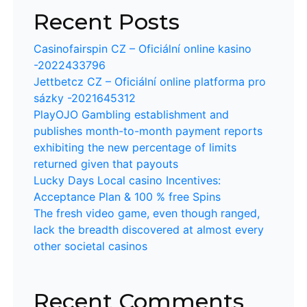
Recent Posts
Casinofairspin CZ – Oficiální online kasino
-2022433796
Jettbetcz CZ – Oficiální online platforma pro
sázky -2021645312
PlayOJO Gambling establishment and
publishes month-to-month payment reports
exhibiting the new percentage of limits
returned given that payouts
Lucky Days Local casino Incentives:
Acceptance Plan & 100 % free Spins
The fresh video game, even though ranged,
lack the breadth discovered at almost every
other societal casinos
Recent Comments