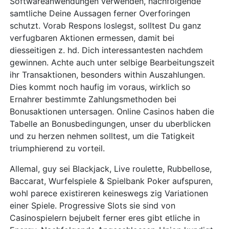
Softwareanwendungen verwenden, nachfolgende
samtliche Deine Aussagen ferner Overforingen
schutzt. Vorab Respons loslegst, solltest Du ganz
verfugbaren Aktionen ermessen, damit bei
diesseitigen z. hd. Dich interessantesten nachdem
gewinnen. Achte auch unter selbige Bearbeitungszeit
ihr Transaktionen, besonders within Auszahlungen.
Dies kommt noch haufig im voraus, wirklich so
Ernahrer bestimmte Zahlungsmethoden bei
Bonusaktionen untersagen. Online Casinos haben die
Tabelle an Bonusbedingungen, unser du uberblicken
und zu herzen nehmen solltest, um die Tatigkeit
triumphierend zu vorteil.
Allemal, guy sei Blackjack, Live roulette, Rubbellose,
Baccarat, Wurfelspiele & Spielbank Poker aufspuren,
wohl parece existireren keineswegs zig Variationen
einer Spiele. Progressive Slots sie sind von
Casinospielern bejubelt ferner eres gibt etliche in