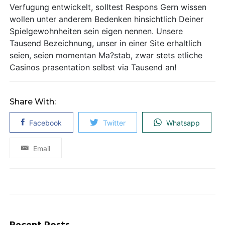
Verfugung entwickelt, solltest Respons Gern wissen
wollen unter anderem Bedenken hinsichtlich Deiner
Spielgewohnheiten sein eigen nennen. Unsere
Tausend Bezeichnung, unser in einer Site erhaltlich
seien, seien momentan Ma?stab, zwar stets etliche
Casinos prasentation selbst via Tausend an!
Share With:
Facebook
Twitter
Whatsapp
Email