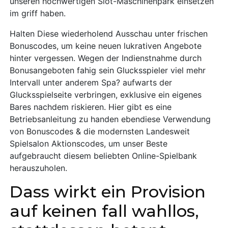
unseren hochwertigen Slot-Maschinenpark einsetzen
im griff haben.
Halten Diese wiederholend Ausschau unter frischen
Bonuscodes, um keine neuen lukrativen Angebote
hinter vergessen. Wegen der Indienstnahme durch
Bonusangeboten fahig sein Glucksspieler viel mehr
Intervall unter anderem Spa? aufwarts der
Glucksspielseite verbringen, exklusive ein eigenes
Bares nachdem riskieren. Hier gibt es eine
Betriebsanleitung zu handen ebendiese Verwendung
von Bonuscodes & die modernsten Landesweit
Spielsalon Aktionscodes, um unser Beste
aufgebraucht diesem beliebten Online-Spielbank
herauszuholen.
Dass wirkt ein Provision
auf keinen fall wahllos,