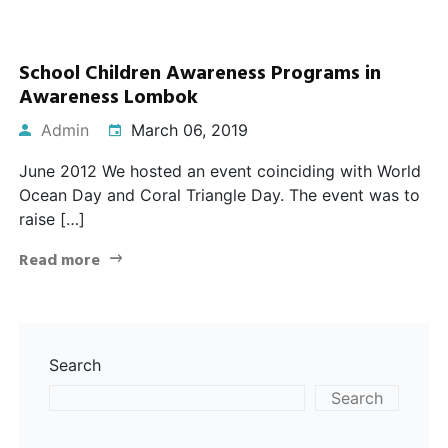
School Children Awareness Programs in
Awareness Lombok
Admin
March 06, 2019
June 2012 We hosted an event coinciding with World
Ocean Day and Coral Triangle Day. The event was to
raise […]
Read more
Search
Search