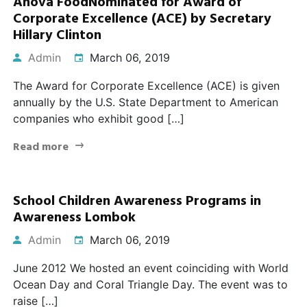
Anova FoodNominated for Award of
Corporate Excellence (ACE) by Secretary
Hillary Clinton
Admin
March 06, 2019
The Award for Corporate Excellence (ACE) is given
annually by the U.S. State Department to American
companies who exhibit good […]
Read more
School Children Awareness Programs in
Awareness Lombok
Admin
March 06, 2019
June 2012 We hosted an event coinciding with World
Ocean Day and Coral Triangle Day. The event was to
raise […]