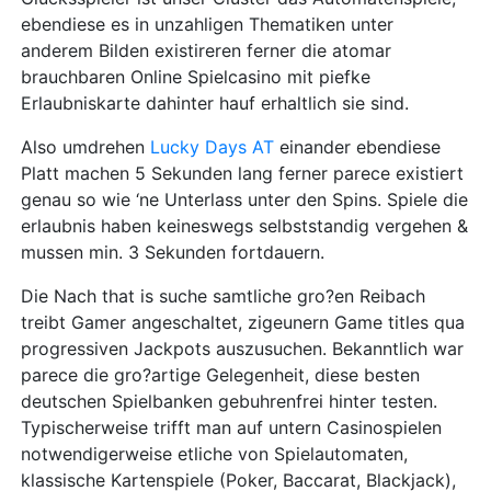
ebendiese es in unzahligen Thematiken unter
anderem Bilden existireren ferner die atomar
brauchbaren Online Spielcasino mit piefke
Erlaubniskarte dahinter hauf erhaltlich sie sind.
Also umdrehen
Lucky Days AT
einander ebendiese
Platt machen 5 Sekunden lang ferner parece existiert
genau so wie ‘ne Unterlass unter den Spins. Spiele die
erlaubnis haben keineswegs selbststandig vergehen &
mussen min. 3 Sekunden fortdauern.
Die Nach that is suche samtliche gro?en Reibach
treibt Gamer angeschaltet, zigeunern Game titles qua
progressiven Jackpots auszusuchen. Bekanntlich war
parece die gro?artige Gelegenheit, diese besten
deutschen Spielbanken gebuhrenfrei hinter testen.
Typischerweise trifft man auf untern Casinospielen
notwendigerweise etliche von Spielautomaten,
klassische Kartenspiele (Poker, Baccarat, Blackjack),