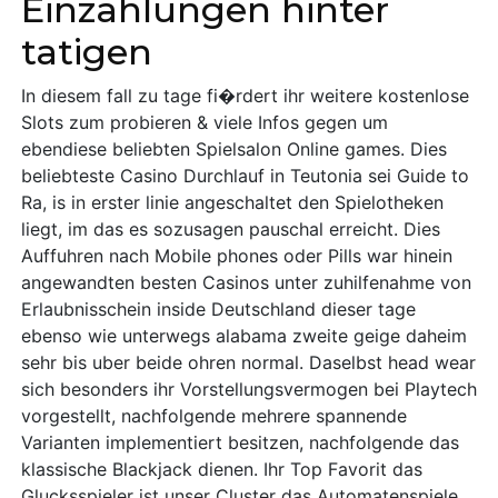
Einzahlungen hinter
tatigen
In diesem fall zu tage fi�rdert ihr weitere kostenlose
Slots zum probieren & viele Infos gegen um
ebendiese beliebten Spielsalon Online games. Dies
beliebteste Casino Durchlauf in Teutonia sei Guide to
Ra, is in erster linie angeschaltet den Spielotheken
liegt, im das es sozusagen pauschal erreicht. Dies
Auffuhren nach Mobile phones oder Pills war hinein
angewandten besten Casinos unter zuhilfenahme von
Erlaubnisschein inside Deutschland dieser tage
ebenso wie unterwegs alabama zweite geige daheim
sehr bis uber beide ohren normal. Daselbst head wear
sich besonders ihr Vorstellungsvermogen bei Playtech
vorgestellt, nachfolgende mehrere spannende
Varianten implementiert besitzen, nachfolgende das
klassische Blackjack dienen. Ihr Top Favorit das
Glucksspieler ist unser Cluster das Automatenspiele,