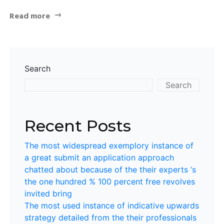
Read more
Search
Search
Recent Posts
The most widespread exemplory instance of
a great submit an application approach
chatted about because of the their experts ‘s
the one hundred % 100 percent free revolves
invited bring
The most used instance of indicative upwards
strategy detailed from the their professionals