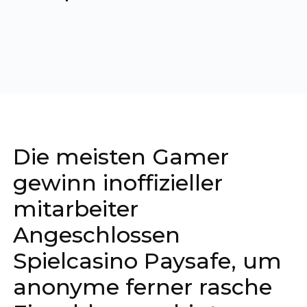
Die meisten Gamer
gewinn inoffizieller
mitarbeiter
Angeschlossen
Spielcasino Paysafe, um
anonyme ferner rasche