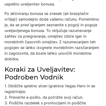
uspešno uveljavitev bonusa.
Po aktiviranju bonusa se znesek (ali brezplačni
vrtljaji) samodejno doda vašemu računu. Pomembno
je, da se pred igranjem seznanite s pogoji in pogoje
uveljavljenega bonusa. To vključuje razumevanje
zahtev za preigravanje, omejitev izbire iger in
morebitnih časovnih omejitev. Z razumevanjem teh
pogojev se lahko izognete morebitnim razočaranjem
in zagotovite, da boste lahko unovčili morebitne
dobitke.
Koraki za Uveljavitev:
Podroben Vodnik
1. Obiščite spletno stran igralnice Vegas Hero in se
registrirajte.
2. Preverite e-pošto, da potrdite svoj račun.
3. Poiščite razdelek s promocijami in poiščite