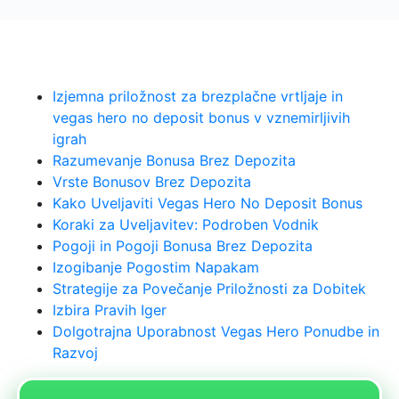
Izjemna priložnost za brezplačne vrtljaje in
vegas hero no deposit bonus v vznemirljivih
igrah
Razumevanje Bonusa Brez Depozita
Vrste Bonusov Brez Depozita
Kako Uveljaviti Vegas Hero No Deposit Bonus
Koraki za Uveljavitev: Podroben Vodnik
Pogoji in Pogoji Bonusa Brez Depozita
Izogibanje Pogostim Napakam
Strategije za Povečanje Priložnosti za Dobitek
Izbira Pravih Iger
Dolgotrajna Uporabnost Vegas Hero Ponudbe in
Razvoj