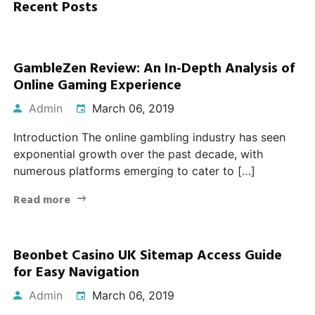
Recent Posts
GambleZen Review: An In-Depth Analysis of
Online Gaming Experience
Admin
March 06, 2019
Introduction The online gambling industry has seen
exponential growth over the past decade, with
numerous platforms emerging to cater to […]
Read more
Beonbet Casino UK Sitemap Access Guide
for Easy Navigation
Admin
March 06, 2019