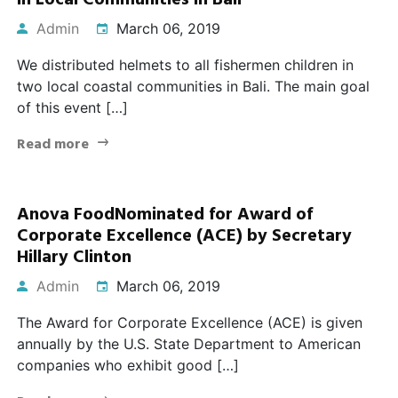
in Local Communities in Bali
Admin
March 06, 2019
We distributed helmets to all fishermen children in
two local coastal communities in Bali. The main goal
of this event […]
Read more
Anova FoodNominated for Award of
Corporate Excellence (ACE) by Secretary
Hillary Clinton
Admin
March 06, 2019
The Award for Corporate Excellence (ACE) is given
annually by the U.S. State Department to American
companies who exhibit good […]