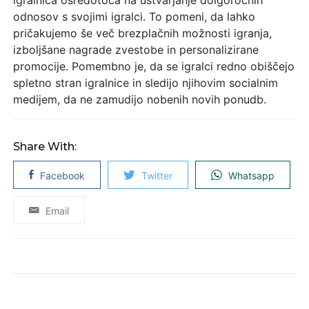
igralnica osredotoča na ustvarjanje dolgoročnih
odnosov s svojimi igralci. To pomeni, da lahko
pričakujemo še več brezplačnih možnosti igranja,
izboljšane nagrade zvestobe in personalizirane
promocije. Pomembno je, da se igralci redno obiščejo
spletno stran igralnice in sledijo njihovim socialnim
medijem, da ne zamudijo nobenih novih ponudb.
Share With:
Facebook
Twitter
Whatsapp
Email