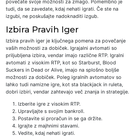
povečate svoje možnosti za zmago. Pomembno je
tudi, da se zavedate, kdaj nehati igrati. Če ste na
izgubi, ne poskušajte nadoknaditi izgub.
Izbira Pravih Iger
Izbira pravih iger je ključnega pomena za povečanje
vaših možnosti za dobiček. Igrajalni avtomati so
priljubljena izbira, vendar imajo različne RTP. Igralni
avtomati z visokim RTP, kot so Starburst, Blood
Suckers in Dead or Alive, imajo na splošno boljše
možnosti za dobiček. Poleg igralnih avtomatov so
lahko tudi namizne igre, kot sta blackjack in ruleta,
dobri izbiri, vendar zahtevajo več znanja in strategije.
Izberite igre z visokim RTP.
Upravljajte s svojim bankroll.
Postavite si proračun in se ga držite.
Igrajte z majhnimi stavami.
Vedite, kdaj nehati igrati.