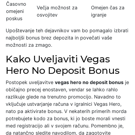
Časovno
Večja možnost za
Omejen čas za
omejeni
osvojitev
igranje
poskus
Upoštevanje teh dejavnikov vam bo pomagalo izbrati
najboljši bonus brez depozita in povečati vaše
možnosti za zmago.
Kako Uveljaviti Vegas
Hero No Deposit Bonus
Postopek uveljavitve
vegas hero no deposit bonus
je
običajno precej enostaven, vendar se lahko rahlo
razlikuje glede na trenutno promocijo. Navadno to
vključuje ustvarjanje računa v igralnici Vegas Hero,
nato pa aktivirate bonus. V nekaterih primerih morda
potrebujete kodo za bonus, ki jo boste morali vnesti
med registracijo ali v svojem računu. Pomembno je,
da natančno sledite navodilom, da zagotovite