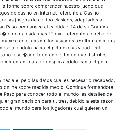
en la forma sobre comprender nuestro juego que
egos de casino en internet referente a Casino
 las juegos de chiripa clasicos, adaptados a
ran Paso permanece al cantidad 24 de su Gran Via
asi� como a nada mas 10 min. referente a coche de
ducirse en el casino, los usuarios resultan recibidos
desplazandolo hacia el pelo exclusividad. Del
sario disei�ado todo con el fin de que disfrutes
 un marco aclimatado desplazandolo hacia el pelo
hacia el pelo las datos cual es necesario recabado,
no online sobre medida medio. Continua formandote
e Paso para conocer todo el mundo las detalles de
ier gran decision para ti. tres, debido a esta razon
odo el mundo para los jugadores cual quieren un