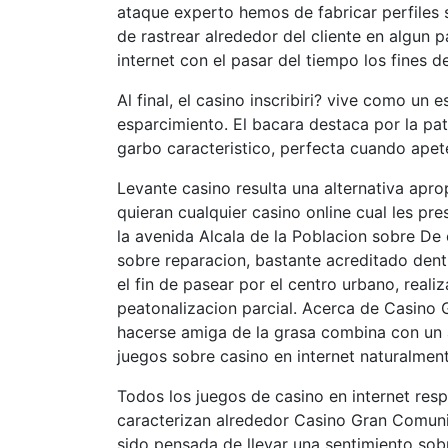
ataque experto hemos de fabricar perfiles
de rastrear alrededor del cliente en algun 
internet con el pasar del tiempo los fines d
Al final, el casino inscribiri? vive como un 
esparcimiento. El bacara destaca por la pa
garbo caracteristico, perfecta cuando ape
Levante casino resulta una alternativa apro
quieran cualquier casino online cual les pr
la avenida Alcala de la Poblacion sobre De 
sobre reparacion, bastante acreditado dent
el fin de pasear por el centro urbano, real
peatonalizacion parcial. Acerca de Casino G
hacerse amiga de la grasa combina con un a
juegos sobre casino en internet naturalment
Todos los juegos de casino en internet res
caracterizan alrededor Casino Gran Comuni
sido pensada de llevar una sentimiento sobr