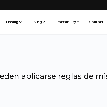
Fishing
Living
Traceability
Contact
den aplicarse reglas de mis