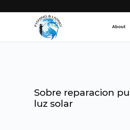
About
Sobre reparacion pue
luz solar