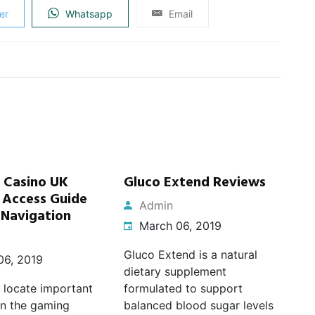
er
Whatsapp
Email
 Casino UK
Gluco Extend Reviews
 Access Guide
Admin
 Navigation
March 06, 2019
Gluco Extend is a natural
06, 2019
dietary supplement
y locate important
formulated to support
on the gaming
balanced blood sugar levels