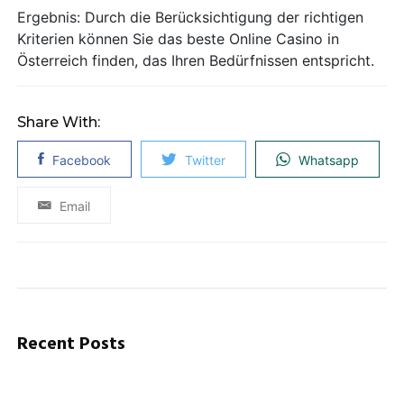
Ergebnis: Durch die Berücksichtigung der richtigen
Kriterien können Sie das beste Online Casino in
Österreich finden, das Ihren Bedürfnissen entspricht.
Share With:
Facebook
Twitter
Whatsapp
Email
Recent Posts