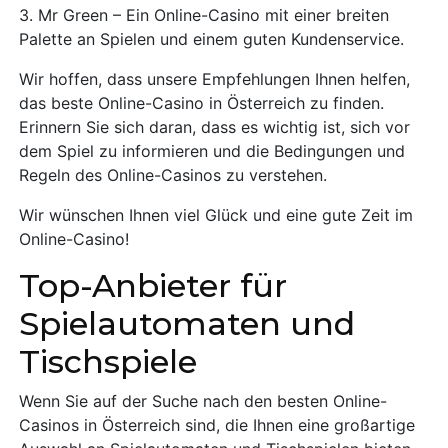
3. Mr Green – Ein Online-Casino mit einer breiten
Palette an Spielen und einem guten Kundenservice.
Wir hoffen, dass unsere Empfehlungen Ihnen helfen,
das beste Online-Casino in Österreich zu finden.
Erinnern Sie sich daran, dass es wichtig ist, sich vor
dem Spiel zu informieren und die Bedingungen und
Regeln des Online-Casinos zu verstehen.
Wir wünschen Ihnen viel Glück und eine gute Zeit im
Online-Casino!
Top-Anbieter für
Spielautomaten und
Tischspiele
Wenn Sie auf der Suche nach den besten Online-
Casinos in Österreich sind, die Ihnen eine großartige