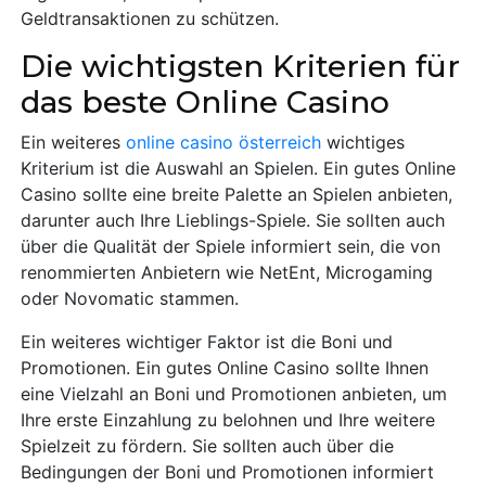
Geldtransaktionen zu schützen.
Die wichtigsten Kriterien für
das beste Online Casino
Ein weiteres
online casino österreich
wichtiges
Kriterium ist die Auswahl an Spielen. Ein gutes Online
Casino sollte eine breite Palette an Spielen anbieten,
darunter auch Ihre Lieblings-Spiele. Sie sollten auch
über die Qualität der Spiele informiert sein, die von
renommierten Anbietern wie NetEnt, Microgaming
oder Novomatic stammen.
Ein weiteres wichtiger Faktor ist die Boni und
Promotionen. Ein gutes Online Casino sollte Ihnen
eine Vielzahl an Boni und Promotionen anbieten, um
Ihre erste Einzahlung zu belohnen und Ihre weitere
Spielzeit zu fördern. Sie sollten auch über die
Bedingungen der Boni und Promotionen informiert