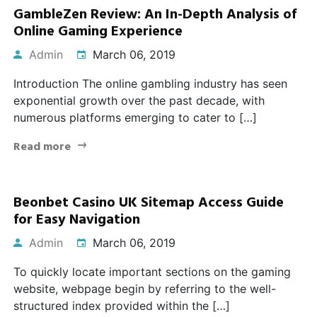
GambleZen Review: An In-Depth Analysis of
Online Gaming Experience
Admin
March 06, 2019
Introduction The online gambling industry has seen
exponential growth over the past decade, with
numerous platforms emerging to cater to […]
Read more
Beonbet Casino UK Sitemap Access Guide
for Easy Navigation
Admin
March 06, 2019
To quickly locate important sections on the gaming
website, webpage begin by referring to the well-
structured index provided within the […]