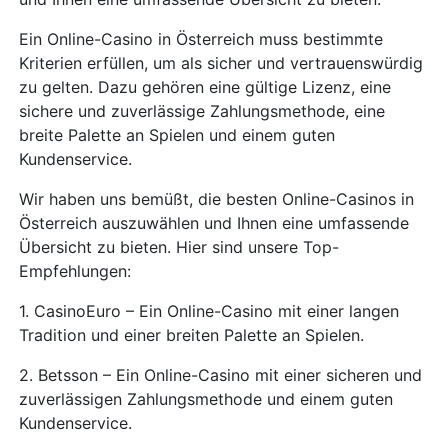
Ein Online-Casino in Österreich muss bestimmte
Kriterien erfüllen, um als sicher und vertrauenswürdig
zu gelten. Dazu gehören eine gültige Lizenz, eine
sichere und zuverlässige Zahlungsmethode, eine
breite Palette an Spielen und einem guten
Kundenservice.
Wir haben uns bemüßt, die besten Online-Casinos in
Österreich auszuwählen und Ihnen eine umfassende
Übersicht zu bieten. Hier sind unsere Top-
Empfehlungen:
1. CasinoEuro – Ein Online-Casino mit einer langen
Tradition und einer breiten Palette an Spielen.
2. Betsson – Ein Online-Casino mit einer sicheren und
zuverlässigen Zahlungsmethode und einem guten
Kundenservice.