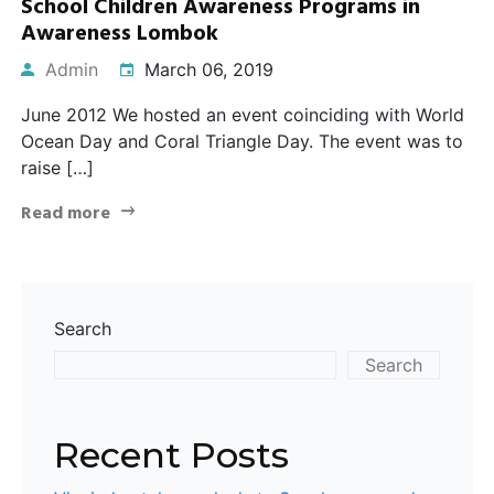
School Children Awareness Programs in
Awareness Lombok
Admin
March 06, 2019
June 2012 We hosted an event coinciding with World
Ocean Day and Coral Triangle Day. The event was to
raise […]
Read more
Search
Search
Recent Posts