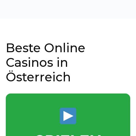
Beste Online
Casinos in
Österreich