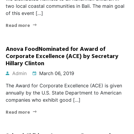
two local coastal communities in Bali. The main goal
of this event […]
Read more
Anova FoodNominated for Award of
Corporate Excellence (ACE) by Secretary
Hillary Clinton
Admin
March 06, 2019
The Award for Corporate Excellence (ACE) is given
annually by the U.S. State Department to American
companies who exhibit good […]
Read more