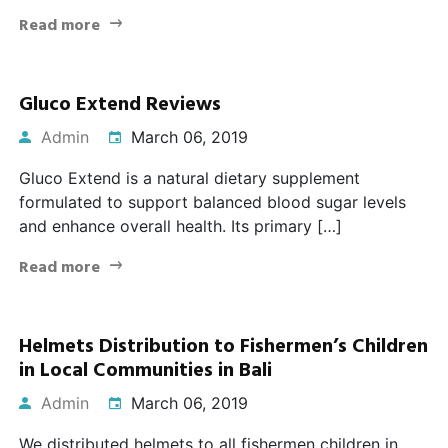
Read more
Gluco Extend Reviews
Admin
March 06, 2019
Gluco Extend is a natural dietary supplement
formulated to support balanced blood sugar levels
and enhance overall health. Its primary […]
Read more
Helmets Distribution to Fishermen’s Children
in Local Communities in Bali
Admin
March 06, 2019
We distributed helmets to all fishermen children in