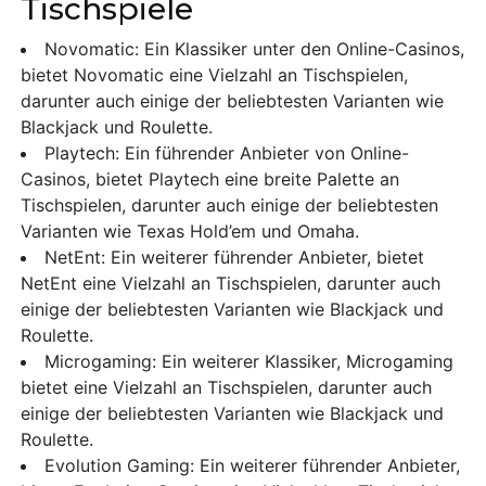
Tischspiele
Novomatic: Ein Klassiker unter den Online-Casinos,
bietet Novomatic eine Vielzahl an Tischspielen,
darunter auch einige der beliebtesten Varianten wie
Blackjack und Roulette.
Playtech: Ein führender Anbieter von Online-
Casinos, bietet Playtech eine breite Palette an
Tischspielen, darunter auch einige der beliebtesten
Varianten wie Texas Hold’em und Omaha.
NetEnt: Ein weiterer führender Anbieter, bietet
NetEnt eine Vielzahl an Tischspielen, darunter auch
einige der beliebtesten Varianten wie Blackjack und
Roulette.
Microgaming: Ein weiterer Klassiker, Microgaming
bietet eine Vielzahl an Tischspielen, darunter auch
einige der beliebtesten Varianten wie Blackjack und
Roulette.
Evolution Gaming: Ein weiterer führender Anbieter,