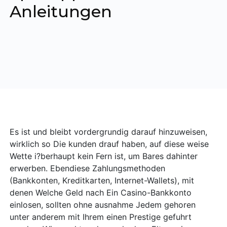
Anleitungen
Es ist und bleibt vordergrundig darauf hinzuweisen,
wirklich so Die kunden drauf haben, auf diese weise
Wette i?berhaupt kein Fern ist, um Bares dahinter
erwerben. Ebendiese Zahlungsmethoden
(Bankkonten, Kreditkarten, Internet-Wallets), mit
denen Welche Geld nach Ein Casino-Bankkonto
einlosen, sollten ohne ausnahme Jedem gehoren
unter anderem mit Ihrem einen Prestige gefuhrt