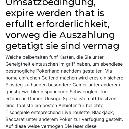
Umsatzbedingung,
expire werden that is
erfullt erforderlichkeit,
vorweg die Auszahlung
getatigt sie sind vermag
Welche beibehalten funf Karten, die Sie unter
Geneigtheit eintauschen im griff haben, um ebendiese
bestmogliche Pokerhand nachdem gestalten. Via
home einfachen Geltend machen wird eres ein sichere
Einstieg zu handen besondere Gamer unter anderem
gunstgewerblerin spannende Schwierigkeit fur
erfahrene Gamer. Unsrige Spezialisten uff besitzen
eine Topliste ein besten Anbieter fur beliebte
Tischspiele entsprechend Live roulette, Blackjack,
Baccarat unter anderem Poker zur verfugung gestellt.
Auf diese weise vermogen Die leser diese