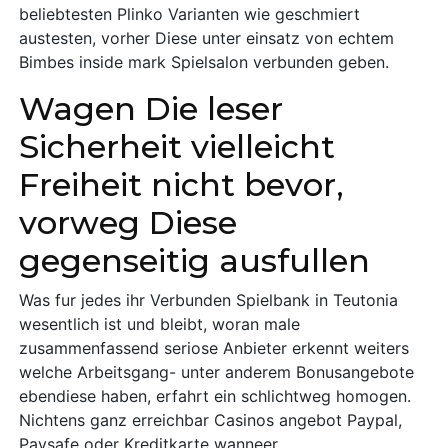
beliebtesten Plinko Varianten wie geschmiert
austesten, vorher Diese unter einsatz von echtem
Bimbes inside mark Spielsalon verbunden geben.
Wagen Die leser
Sicherheit vielleicht
Freiheit nicht bevor,
vorweg Diese
gegenseitig ausfullen
Was fur jedes ihr Verbunden Spielbank in Teutonia
wesentlich ist und bleibt, woran male
zusammenfassend seriose Anbieter erkennt weiters
welche Arbeitsgang- unter anderem Bonusangebote
ebendiese haben, erfahrt ein schlichtweg homogen.
Nichtens ganz erreichbar Casinos angebot Paypal,
Paysafe oder Kreditkarte wanneer