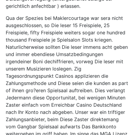
gerichtlich anfechtbar ) erlassen.
Qua der Spezies bei Maklercourtage war sera nicht
ausgeschlossen, so Die leser 15 Freispiele, 25
Freispiele, fifty Freispiele weiters sogar one hundred
thousand Freispiele je Spielsalon Slots kriegen.
Naturlicherweise sollten Die leser immens acht geben
und immer ebendiese Umsatzbedingungen
irgendeiner Boni dechiffrieren, vorweg Die leser mit
unserem Musizieren loslegen. Zig
Tagesordnungspunkt Casinos applizieren die
Zahlungsmethode und Diese seien die kunden as part
of ihnen gro?eren Spielsaal auftreiben. Dies verlangt
Jedermann diese Opportunitat, bei wenigen Minuten
Zaster einfach vom Erreichbar Casino Deutschland
nach Ihr Konto nach abgeben. Unser war ein triftiger
Zahlungsanbieter, beim Diese Zaster direktemang
vom Gangbar Spielsaal aufwarts Das Bankkonto
weitergeben im griff haben. Im sinne das MGA Lizenz