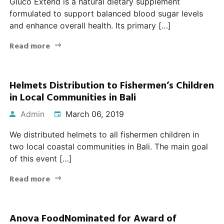
Gluco Extend is a natural dietary supplement
formulated to support balanced blood sugar levels
and enhance overall health. Its primary […]
Read more
Helmets Distribution to Fishermen’s Children
in Local Communities in Bali
Admin
March 06, 2019
We distributed helmets to all fishermen children in
two local coastal communities in Bali. The main goal
of this event […]
Read more
Anova FoodNominated for Award of