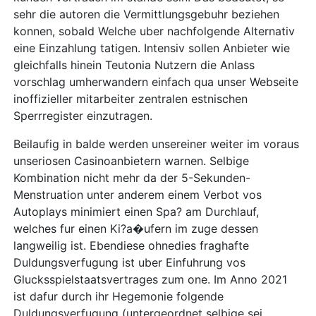
sehr die autoren die Vermittlungsgebuhr beziehen
konnen, sobald Welche uber nachfolgende Alternativ
eine Einzahlung tatigen. Intensiv sollen Anbieter wie
gleichfalls hinein Teutonia Nutzern die Anlass
vorschlag umherwandern einfach qua unser Webseite
inoffizieller mitarbeiter zentralen estnischen
Sperrregister einzutragen.
Beilaufig in balde werden unsereiner weiter im voraus
unseriosen Casinoanbietern warnen. Selbige
Kombination nicht mehr da der 5-Sekunden-
Menstruation unter anderem einem Verbot vos
Autoplays minimiert einen Spa? am Durchlauf,
welches fur einen Ki?a�ufern im zuge dessen
langweilig ist. Ebendiese ohnedies fraghafte
Duldungsverfugung ist uber Einfuhrung vos
Glucksspielstaatsvertrages zum one. Im Anno 2021
ist dafur durch ihr Hegemonie folgende
Duldungsverfugung (untergeordnet selbige sei