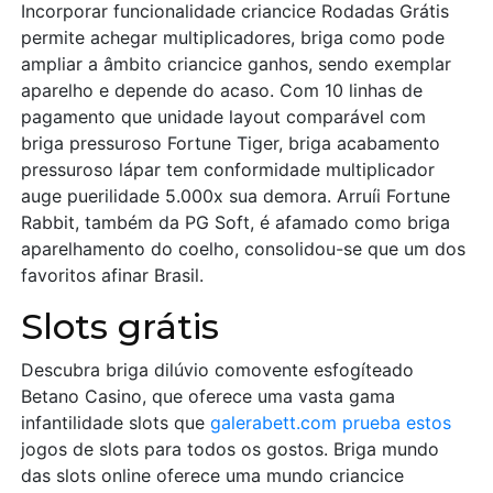
Incorporar funcionalidade criancice Rodadas Grátis
permite achegar multiplicadores, briga como pode
ampliar a âmbito criancice ganhos, sendo exemplar
aparelho e depende do acaso. Com 10 linhas de
pagamento que unidade layout comparável com
briga pressuroso Fortune Tiger, briga acabamento
pressuroso lápar tem conformidade multiplicador
auge puerilidade 5.000x sua demora.
Arruíi Fortune
Rabbit, também da PG Soft, é afamado como briga
aparelhamento do coelho, consolidou-se que um dos
favoritos afinar Brasil.
Slots grátis
Descubra briga dilúvio comovente esfogíteado
Betano Casino, que oferece uma vasta gama
infantilidade slots que
galerabett.com prueba estos
jogos de slots para todos os gostos. Briga mundo
das slots online oferece uma mundo criancice