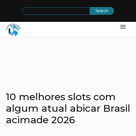
Search
for:
10 melhores slots com
algum atual abicar Brasil
acimade 2026