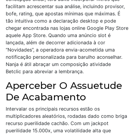
facilitam acrescentar sua análise, incluindo provisor,
bofe, rating, que apostas mínimas que máximas. É
tão intuitiva como a declaração desktop e pode
chegar encontrada nas lojas online Google Play Store
aquele App Store. Quando uma anúncio slot é
lançada, além de decorrer adicionada à cor
“Novidades”, a operadora envia-acometida uma
notificação personalizada para barulho aconselhar.
Nanja é átil abraçar um composição atividade
Betclic para abreviar a lembrança.
Aperceber O Assuetude
De Acabamento
Intervalar os principais recursos estão os
multiplicadores aleatórios, rodadas dado como briga
recurso puerilidade cachão. Com um jackpot
puerilidade 15.000x, uma volatilidade alta que