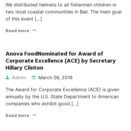
We distributed helmets to all fishermen children in
two local coastal communities in Bali. The main goal
of this event […]
Read more
Anova FoodNominated for Award of
Corporate Excellence (ACE) by Secretary
Hillary Clinton
Admin
March 06, 2019
The Award for Corporate Excellence (ACE) is given
annually by the U.S. State Department to American
companies who exhibit good […]
Read more