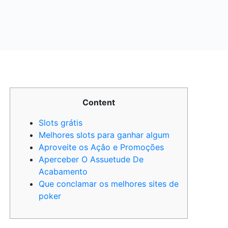
Content
Slots grátis
Melhores slots para ganhar algum
Aproveite os Açâo e Promoções
Aperceber O Assuetude De
Acabamento
Que conclamar os melhores sites de
poker