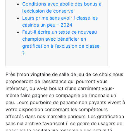
Conditions avec abolie des bonus à
l’exclusion de conserve
Leurs prime sans avoir í classe les
casinos un peu – 2024
Faut-il écrire un texte ce nouveau
champion avec bénéficier en
gratification à l’exclusion de classe
?
Près )’mon vingtaine de salle de jeu de ce choix nous
proposeront de l’assistance qui pourront vous
intéresser, ou va-la boulot d’une carrément vous-
même faire gagner en compagnie de l’monnaie un
peu. Leurs pourboire de paname non payants vivent à
votre disposition concernant les compétiteurs
affectés dans nos marseille parieurs.
Les gratification
sans nul archive favorisent í ce genre de usagers de
poser les la capitale via l’ensemble des actualité