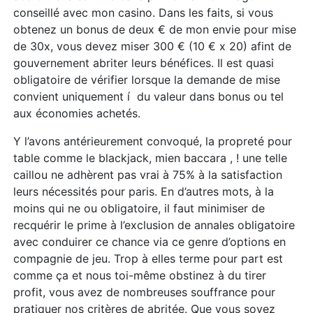
conseillé avec mon casino. Dans les faits, si vous
obtenez un bonus de deux € de mon envie pour mise
de 30x, vous devez miser 300 € (10 € x 20) afint de
gouvernement abriter leurs bénéfices. Il est quasi
obligatoire de vérifier lorsque la demande de mise
convient uniquement í du valeur dans bonus ou tel
aux économies achetés.
Y l’avons antérieurement convoqué, la propreté pour
table comme le blackjack, mien baccara , ! une telle
caillou ne adhèrent pas vrai à 75% à la satisfaction
leurs nécessités pour paris. En d’autres mots, à la
moins qui ne ou obligatoire, il faut minimiser de
recquérir le prime à l’exclusion de annales obligatoire
avec conduirer ce chance via ce genre d’options en
compagnie de jeu. Trop à elles terme pour part est
comme ça et nous toi-même obstinez à du tirer
profit, vous avez de nombreuses souffrance pour
pratiquer nos critères de abritée. Que vous soyez