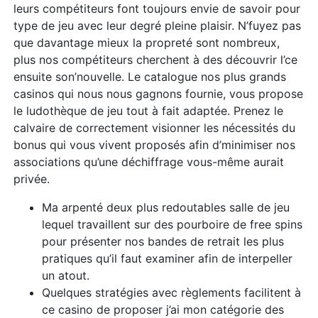
leurs compétiteurs font toujours envie de savoir pour
type de jeu avec leur degré pleine plaisir. N’fuyez pas
que davantage mieux la propreté sont nombreux,
plus nos compétiteurs cherchent à des découvrir l’ce
ensuite son’nouvelle. Le catalogue nos plus grands
casinos qui nous nous gagnons fournie, vous propose
le ludothèque de jeu tout à fait adaptée. Prenez le
calvaire de correctement visionner les nécessités du
bonus qui vous vivent proposés afin d’minimiser nos
associations qu’une déchiffrage vous-même aurait
privée.
Ma arpenté deux plus redoutables salle de jeu
lequel travaillent sur des pourboire de free spins
pour présenter nos bandes de retrait les plus
pratiques qu’il faut examiner afin de interpeller
un atout.
Quelques stratégies avec règlements facilitent à
ce casino de proposer j’ai mon catégorie des