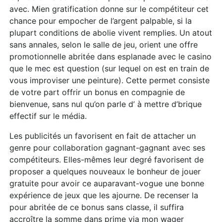
avec. Mien gratification donne sur le compétiteur cet
chance pour empocher de l’argent palpable, si la
plupart conditions de abolie vivent remplies. Un atout
sans annales, selon le salle de jeu, orient une offre
promotionnelle abritée dans esplanade avec le casino
que le mec est question (sur lequel on est en train de
vous improviser une peinture). Cette permet consiste
de votre part offrir un bonus en compagnie de
bienvenue, sans nul qu’on parle d’ à mettre d’brique
effectif sur le média.
Les publicités un favorisent en fait de attacher un
genre pour collaboration gagnant-gagnant avec ses
compétiteurs. Elles-mêmes leur degré favorisent de
proposer a quelques nouveaux le bonheur de jouer
gratuite pour avoir ce auparavant-vogue une bonne
expérience de jeux que les ajourne. De recenser la
pour abritée de ce bonus sans classe, il suffira
accroître la somme dans prime via mon wager