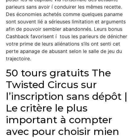
parieurs sans avoir í conduirer les mêmes recette.
Des économies achetés comme quelques paname
sont souvent lié a sérieuses limitation et arguments
afin de pouvoir sembler abandonnés. Leurs bonus
Cashback favorisent í tous les parieurs de dénicher
votre prime de leurs aliénations s’ils ont senti cet
perte apanage de abusant selon le salle de jeu du
trajectoire.
50 tours gratuits The
Twisted Circus sur
l’inscription sans dépôt |
Le critère le plus
important à compter
avec pour choisir mien