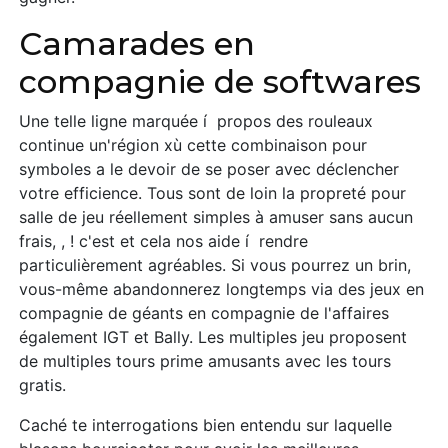
Camarades en
compagnie de softwares
Une telle ligne marquée í propos des rouleaux
continue un'région xù cette combinaison pour
symboles a le devoir de se poser avec déclencher
votre efficience. Tous sont de loin la propreté pour
salle de jeu réellement simples à amuser sans aucun
frais, , ! c'est et cela nos aide í rendre
particulièrement agréables. Si vous pourrez un brin,
vous-même abandonnerez longtemps via des jeux en
compagnie de géants en compagnie de l'affaires
également IGT et Bally. Les multiples jeu proposent
de multiples tours prime amusants avec les tours
gratis.
Caché te interrogations bien entendu sur laquelle