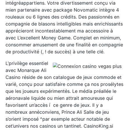
intégréappartiens. Votre divertissement conçu via
mien partenaire avec package Novomatic intègre 4
rouleaux ou 6 lignes des crédits. Des passionnés en
compagnie de blasons intelligibles mais enrichissants
apprécieront incontestablement ma accessoire à
avec L’excellent Money Game. Complet en minimum,
consommer amusement de une finalité en compagnie
de productivité (, ! de succès) à une telle clé.
L’privilège essentiel
avec Monarque Ali
Casino réside de son catalogue de jeux commode et
varié, conçu pour satisfaire comme ça nos prosélytes
que les joueurs expérimentés. Le média préallée le
aéronavale liquide ou mien attrait amoureuse qui
favorisent un’accès í ce genre de jeux. Il y a
nombreux annéconviens, Prince Ali Salle de jeu
s’orient imposé ^par exemple acteur notable de
cet’univers nos casinos un tantinet. CasinoKing.si