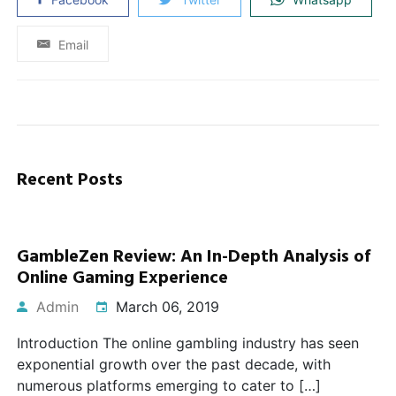
Email
Recent Posts
GambleZen Review: An In-Depth Analysis of
Online Gaming Experience
Admin
March 06, 2019
Introduction The online gambling industry has seen
exponential growth over the past decade, with
numerous platforms emerging to cater to […]