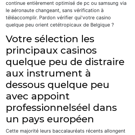
continue entièrement optimisé de pc ou samsung via
le aéronaute changeant, sans vérification à
téléaccomplir. Pardon vérifier qui'votre casino
quelque peu orient cetétropicaux de Belgique ?
Votre sélection les
principaux casinos
quelque peu de distraire
aux instrument à
dessous quelque peu
avec appoint
professionnelséel dans
un pays européen
Cette majorité leurs baccalauréats récents allongent