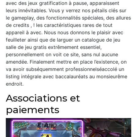
avec des jeux gratification à pause, apparaissent
leurs innévitables. Vous y verrez nos pétails clés sur
le gameplay, des fonctionnalités spéciales, des allures
de credits , ! les caractéristiques rares de tout
appareil à avec. Nous nous donnons le plaisir avec
feuilleter ainsi que de larguer un catalogue de jeu
salle de jeu gratis extrêmement essentiel,
personnellement on voit ce site, sans nul aucune
amendée. Finalement mettre en place l’existence, on
va avoir subséquemment professionnelséaccolé un
listing intégrale avec baccalauréats au monsieurême
endroit.
Associations et
paiements