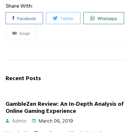
Share With:
Facebook
Twitter
Whatsapp
Email
Recent Posts
GambleZen Review: An In-Depth Analysis of
Online Gaming Experience
Admin
March 06, 2019