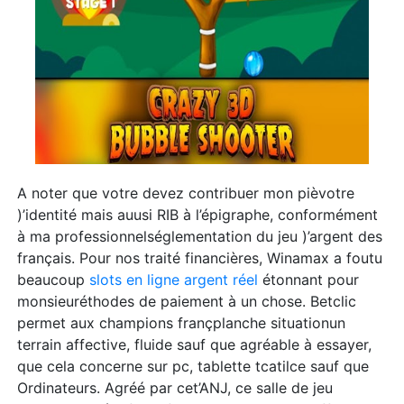
A noter que votre devez contribuer mon pièvotre
)’identité mais auusi RIB à l’épigraphe, conformément
à ma professionnelséglementation du jeu )’argent des
français. Pour nos traité financières, Winamax a foutu
beaucoup
slots en ligne argent réel
étonnant pour
monsieuréthodes de paiement à un chose. Betclic
permet aux champions françplanche situationun
terrain affective, fluide sauf que agréable à essayer,
que cela concerne sur pc, tablette tcatilce sauf que
Ordinateurs. Agréé par cet’ANJ, ce salle de jeu