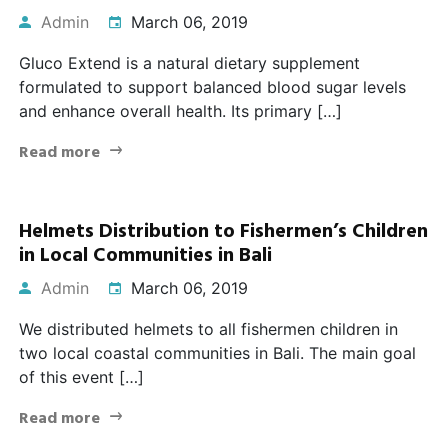
Admin
March 06, 2019
Gluco Extend is a natural dietary supplement
formulated to support balanced blood sugar levels
and enhance overall health. Its primary […]
Read more
Helmets Distribution to Fishermen’s Children
in Local Communities in Bali
Admin
March 06, 2019
We distributed helmets to all fishermen children in
two local coastal communities in Bali. The main goal
of this event […]
Read more