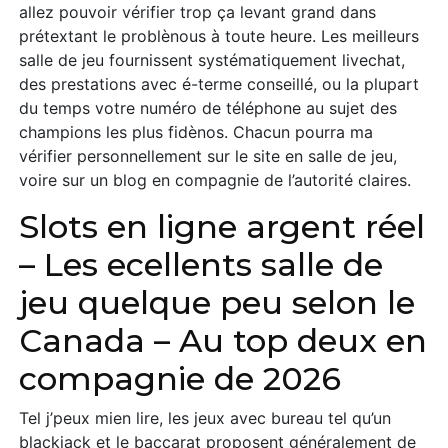
allez pouvoir vérifier trop ça levant grand dans
prétextant le problènous à toute heure. Les meilleurs
salle de jeu fournissent systématiquement livechat,
des prestations avec é-terme conseillé, ou la plupart
du temps votre numéro de téléphone au sujet des
champions les plus fidènos. Chacun pourra ma
vérifier personnellement sur le site en salle de jeu,
voire sur un blog en compagnie de l’autorité claires.
Slots en ligne argent réel
– Les ecellents salle de
jeu quelque peu selon le
Canada – Au top deux en
compagnie de 2026
Tel j’peux mien lire, les jeux avec bureau tel qu’un
blackjack et le baccarat proposent généralement de