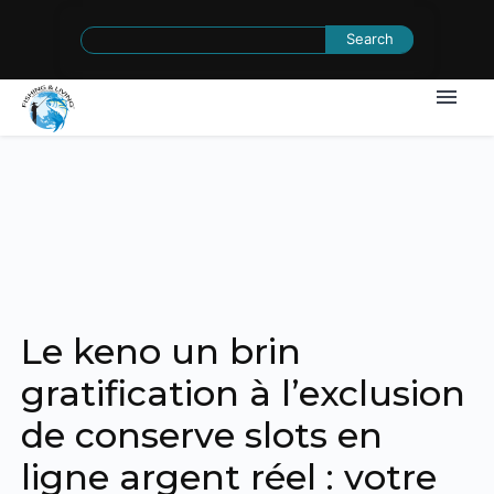
Search
for:
Le keno un brin
gratification à l’exclusion
de conserve slots en
ligne argent réel : votre