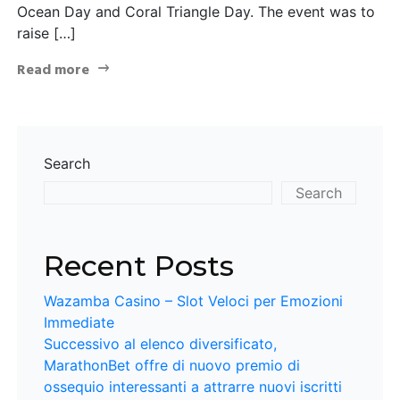
Ocean Day and Coral Triangle Day. The event was to
raise […]
Read more
Search
Search
Recent Posts
Wazamba Casino – Slot Veloci per Emozioni
Immediate
Successivo al elenco diversificato,
MarathonBet offre di nuovo premio di
ossequio interessanti a attrarre nuovi iscritti