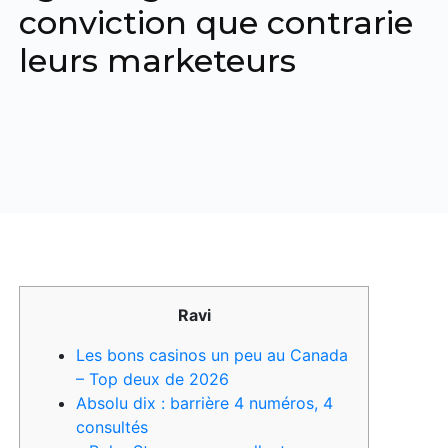
conviction que contrarie
leurs marketeurs
Ravi
Les bons casinos un peu au Canada
– Top deux de 2026
Absolu dix : barrière 4 numéros, 4
consultés