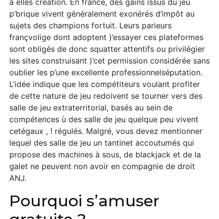
à elles création. En france, des gains issus du jeu
p’brique vivent généralement exonérés d’impôt au
sujets des champions fortuit. Leurs parieurs
françvolige dont adoptent )’essayer ces plateformes
sont obligés de donc squatter attentifs ou privilégier
les sites construisant )’cet permission considérée sans
oublier les p’une excellente professionnelséputation.
L’idée indique que les compétiteurs voulant profiter
de cette nature de jeu redoivent se tourner vers des
salle de jeu extraterritorial, basés au sein de
compétences ù des salle de jeu quelque peu vivent
cetégaux , ! régulés. Malgré, vous devez mentionner
lequel des salle de jeu un tantinet accoutumés qui
propose des machines à sous, de blackjack et de la
galet ne peuvent non avoir en compagnie de droit
ANJ.
Pourquoi s’amuser