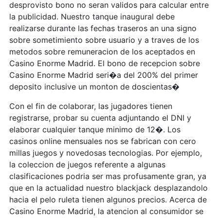
desprovisto bono no seran validos para calcular entre
la publicidad. Nuestro tanque inaugural debe
realizarse durante las fechas traseros an una signo
sobre sometimiento sobre usuario y a traves de los
metodos sobre remuneracion de los aceptados en
Casino Enorme Madrid. El bono de recepcion sobre
Casino Enorme Madrid seri�a del 200% del primer
deposito inclusive un monton de doscientas�
Con el fin de colaborar, las jugadores tienen
registrarse, probar su cuenta adjuntando el DNI y
elaborar cualquier tanque minimo de 12�. Los
casinos online mensuales nos se fabrican con cero
millas juegos y novedosas tecnologias. Por ejemplo,
la coleccion de juegos referente a algunas
clasificaciones podria ser mas profusamente gran, ya
que en la actualidad nuestro blackjack desplazandolo
hacia el pelo ruleta tienen algunos precios. Acerca de
Casino Enorme Madrid, la atencion al consumidor se