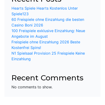
Hearts Spiele Hearts Kostenlos Unter
Spiele123
60 Freispiele ohne Einzahlung die besten
Casino Boni 2026
100 Freispiele exklusive Einzahlung: Neue
Angebote im August
Freispiele ohne Einzahlung 2026 Beste
Kostenfrei Spins!
N1 Spielsaal Provision 25 Freispiele Keine
Einzahlung
Recent Comments
No comments to show.