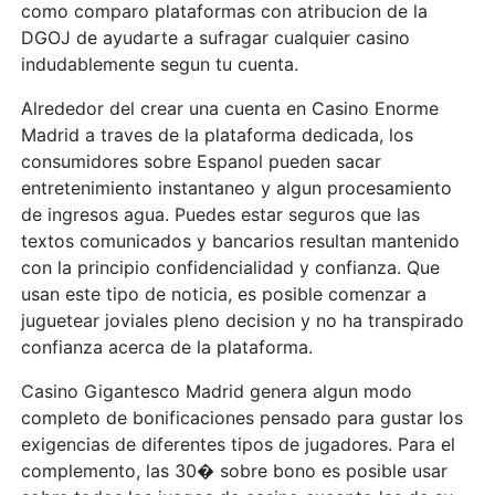
como comparo plataformas con atribucion de la
DGOJ de ayudarte a sufragar cualquier casino
indudablemente segun tu cuenta.
Alrededor del crear una cuenta en Casino Enorme
Madrid a traves de la plataforma dedicada, los
consumidores sobre Espanol pueden sacar
entretenimiento instantaneo y algun procesamiento
de ingresos agua. Puedes estar seguros que las
textos comunicados y bancarios resultan mantenido
con la principio confidencialidad y confianza. Que
usan este tipo de noticia, es posible comenzar a
juguetear joviales pleno decision y no ha transpirado
confianza acerca de la plataforma.
Casino Gigantesco Madrid genera algun modo
completo de bonificaciones pensado para gustar los
exigencias de diferentes tipos de jugadores. Para el
complemento, las 30� sobre bono es posible usar