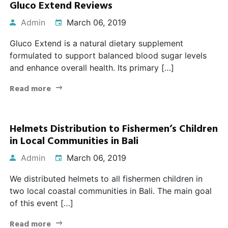
Gluco Extend Reviews
Admin
March 06, 2019
Gluco Extend is a natural dietary supplement
formulated to support balanced blood sugar levels
and enhance overall health. Its primary […]
Read more
Helmets Distribution to Fishermen’s Children
in Local Communities in Bali
Admin
March 06, 2019
We distributed helmets to all fishermen children in
two local coastal communities in Bali. The main goal
of this event […]
Read more