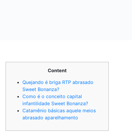
Content
Quejando é briga RTP abrasado
Sweet Bonanza?
Como é o conceito capital
infantilidade Sweet Bonanza?
Catamênio básicas aquele meios
abrasado aparelhamento