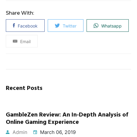
Share With:
Facebook
Twitter
Whatsapp
Email
Recent Posts
GambleZen Review: An In-Depth Analysis of
Online Gaming Experience
Admin
March 06, 2019