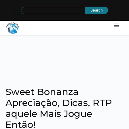
Search
for:
Sweet Bonanza
Apreciação, Dicas, RTP
aquele Mais Jogue
Então!