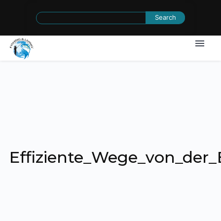
Search
for:
Effiziente_Wege_von_der_